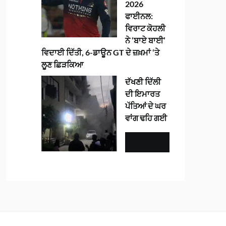
2026
ਫਾਈਨਲ:
ਵਿਰਾਟ ਕੋਹਲੀ
ਨੇ ‘ਬਾਏ ਬਾਈ’
ਵਿਦਾਈ ਦਿੱਤੀ, 6-ਡਾਊਨ GT ਦੇ ਜ਼ਖ਼ਮਾਂ ‘ਤੇ
ਲੂਣ ਛਿੜਕਿਆ
ਦੱਖਣੀ ਦਿੱਲੀ
ਦੀ ਇਮਾਰਤ
ਪੱਤਿਆਂ ਦੇ ਘਰ
ਵਾਂਗ ਢਹਿ ਗਈ