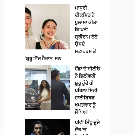
ਮਾਧੁਰੀ
ਦੀਕਸ਼ਿਤ ਨੇ
ਖੁਲਾਸਾ ਕੀਤਾ
ਕਿ ਪਤੀ
ਸ਼੍ਰੀਰਾਮ ਨੇਨੇ
ਉਸਦੇ
ਸਟਾਰਡਮ ਤੋਂ
‘ਸ਼ੁਰੂ ਵਿੱਚ ਹੈਰਾਨ’ ਸਨ
ਹੌਂਡਾ ਦੇ ਸੀਈਓ
ਨੇ ਡਿਲੀਵਰੀ
ਸ਼ੁਰੂ ਹੁੰਦੇ ਹੀ
ਪਹਿਲਾ ਸਿਟੀ
ਹਾਈਬ੍ਰਿਡ
ਖਪਤਕਾਰ ਨੂੰ
ਸੌਂਪਿਆ
ਪੀਵੀ ਸਿੰਧੂ ਦੂਜੇ
ਦੌਰ ‘ਚ