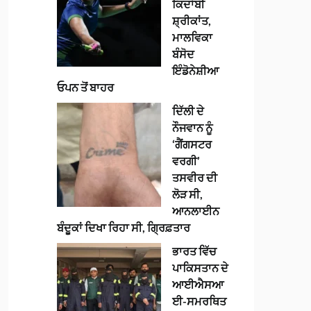
ਕਿਦਾਂਬੀ
ਸ਼੍ਰੀਕਾਂਤ,
ਮਾਲਵਿਕਾ
ਬੰਸੋਦ
ਇੰਡੋਨੇਸ਼ੀਆ
ਓਪਨ ਤੋਂ ਬਾਹਰ
ਦਿੱਲੀ ਦੇ
ਨੌਜਵਾਨ ਨੂੰ
‘ਗੈਂਗਸਟਰ
ਵਰਗੀ’
ਤਸਵੀਰ ਦੀ
ਲੋੜ ਸੀ,
ਆਨਲਾਈਨ
ਬੰਦੂਕਾਂ ਦਿਖਾ ਰਿਹਾ ਸੀ, ਗ੍ਰਿਫ਼ਤਾਰ
ਭਾਰਤ ਵਿੱਚ
ਪਾਕਿਸਤਾਨ ਦੇ
ਆਈਐਸਆ
ਈ-ਸਮਰਥਿਤ