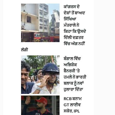
ਕਾਂਗਰਸ ਦੇ
ਦੋਸ਼ਾਂ ਤੋਂ ਬਾਅਦ
ਸਿੱਖਿਆ
ਮੰਤਰਾਲੇ ਨੇ
ਕਿਹਾ ਕਿ ਉਸਦੇ
ਦਿੱਲੀ ਦਫ਼ਤਰ
ਵਿੱਚ ਅੱਗ ਨਹੀਂ
ਲੱਗੀ
ਬੰਗਾਲ ਵਿੱਚ
ਅਭਿਸ਼ੇਕ
ਬੈਨਰਜੀ ‘ਤੇ
ਹਮਲੇ ਨੇ ਭਾਰਤੀ
ਬਲਾਕ ਨੂੰ ਨਵਾਂ
ਹੁਲਾਰਾ ਦਿੱਤਾ
RCB ਬਨਾਮ
GT ਲਾਈਵ
ਸਕੋਰ, IPL