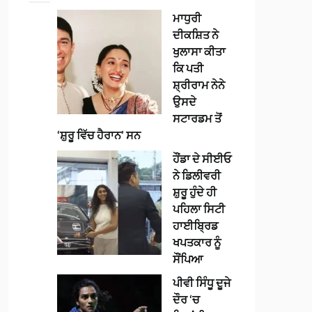
ਮਾਧੁਰੀ
ਦੀਕਸ਼ਿਤ ਨੇ
ਖੁਲਾਸਾ ਕੀਤਾ
ਕਿ ਪਤੀ
ਸ਼੍ਰੀਰਾਮ ਨੇਨੇ
ਉਸਦੇ
ਸਟਾਰਡਮ ਤੋਂ
‘ਸ਼ੁਰੂ ਵਿੱਚ ਹੈਰਾਨ’ ਸਨ
ਹੌਂਡਾ ਦੇ ਸੀਈਓ
ਨੇ ਡਿਲੀਵਰੀ
ਸ਼ੁਰੂ ਹੁੰਦੇ ਹੀ
ਪਹਿਲਾ ਸਿਟੀ
ਹਾਈਬ੍ਰਿਡ
ਖਪਤਕਾਰ ਨੂੰ
ਸੌਂਪਿਆ
ਪੀਵੀ ਸਿੰਧੂ ਦੂਜੇ
ਦੌਰ ‘ਚ