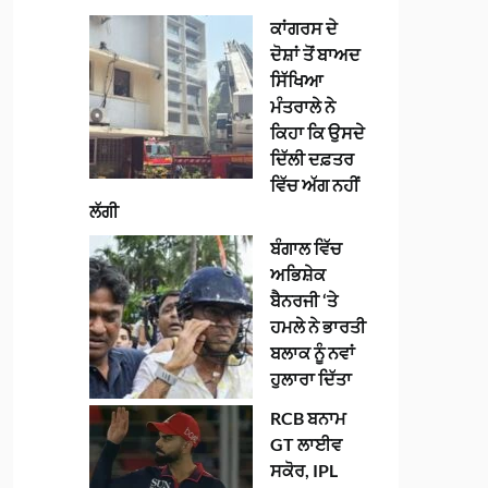
ਕਾਂਗਰਸ ਦੇ
ਦੋਸ਼ਾਂ ਤੋਂ ਬਾਅਦ
ਸਿੱਖਿਆ
ਮੰਤਰਾਲੇ ਨੇ
ਕਿਹਾ ਕਿ ਉਸਦੇ
ਦਿੱਲੀ ਦਫ਼ਤਰ
ਵਿੱਚ ਅੱਗ ਨਹੀਂ
ਲੱਗੀ
ਬੰਗਾਲ ਵਿੱਚ
ਅਭਿਸ਼ੇਕ
ਬੈਨਰਜੀ ‘ਤੇ
ਹਮਲੇ ਨੇ ਭਾਰਤੀ
ਬਲਾਕ ਨੂੰ ਨਵਾਂ
ਹੁਲਾਰਾ ਦਿੱਤਾ
RCB ਬਨਾਮ
GT ਲਾਈਵ
ਸਕੋਰ, IPL