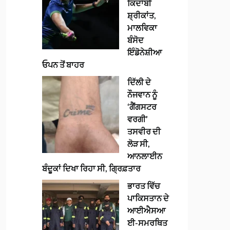
ਕਿਦਾਂਬੀ
ਸ਼੍ਰੀਕਾਂਤ,
ਮਾਲਵਿਕਾ
ਬੰਸੋਦ
ਇੰਡੋਨੇਸ਼ੀਆ
ਓਪਨ ਤੋਂ ਬਾਹਰ
ਦਿੱਲੀ ਦੇ
ਨੌਜਵਾਨ ਨੂੰ
‘ਗੈਂਗਸਟਰ
ਵਰਗੀ’
ਤਸਵੀਰ ਦੀ
ਲੋੜ ਸੀ,
ਆਨਲਾਈਨ
ਬੰਦੂਕਾਂ ਦਿਖਾ ਰਿਹਾ ਸੀ, ਗ੍ਰਿਫ਼ਤਾਰ
ਭਾਰਤ ਵਿੱਚ
ਪਾਕਿਸਤਾਨ ਦੇ
ਆਈਐਸਆ
ਈ-ਸਮਰਥਿਤ