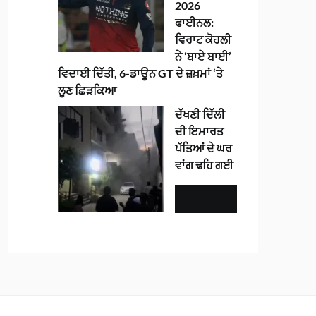
2026
ਫਾਈਨਲ:
ਵਿਰਾਟ ਕੋਹਲੀ
ਨੇ ‘ਬਾਏ ਬਾਈ’
ਵਿਦਾਈ ਦਿੱਤੀ, 6-ਡਾਊਨ GT ਦੇ ਜ਼ਖ਼ਮਾਂ ‘ਤੇ
ਲੂਣ ਛਿੜਕਿਆ
ਦੱਖਣੀ ਦਿੱਲੀ
ਦੀ ਇਮਾਰਤ
ਪੱਤਿਆਂ ਦੇ ਘਰ
ਵਾਂਗ ਢਹਿ ਗਈ