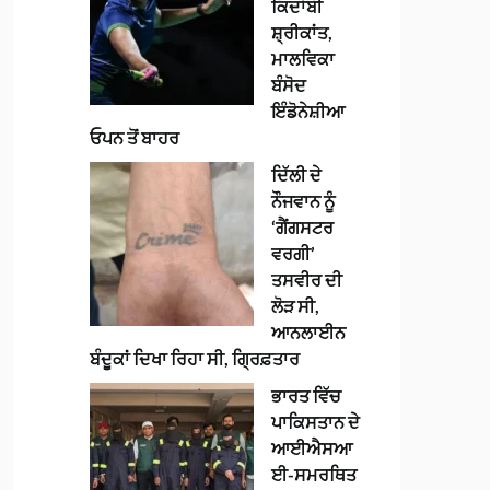
ਕਿਦਾਂਬੀ
ਸ਼੍ਰੀਕਾਂਤ,
ਮਾਲਵਿਕਾ
ਬੰਸੋਦ
ਇੰਡੋਨੇਸ਼ੀਆ
ਓਪਨ ਤੋਂ ਬਾਹਰ
ਦਿੱਲੀ ਦੇ
ਨੌਜਵਾਨ ਨੂੰ
‘ਗੈਂਗਸਟਰ
ਵਰਗੀ’
ਤਸਵੀਰ ਦੀ
ਲੋੜ ਸੀ,
ਆਨਲਾਈਨ
ਬੰਦੂਕਾਂ ਦਿਖਾ ਰਿਹਾ ਸੀ, ਗ੍ਰਿਫ਼ਤਾਰ
ਭਾਰਤ ਵਿੱਚ
ਪਾਕਿਸਤਾਨ ਦੇ
ਆਈਐਸਆ
ਈ-ਸਮਰਥਿਤ