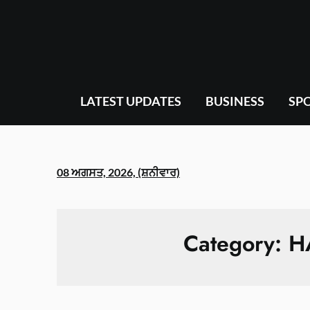
Skip
to
content
LATEST UPDATES
BUSINESS
SP
08 ਅਗਸਤ, 2026, (ਸ਼ਨੀਵਾਰ)
Category:
H