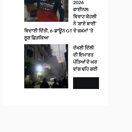
2026
ਫਾਈਨਲ:
ਵਿਰਾਟ ਕੋਹਲੀ
ਨੇ ‘ਬਾਏ ਬਾਈ’
ਵਿਦਾਈ ਦਿੱਤੀ, 6-ਡਾਊਨ GT ਦੇ ਜ਼ਖ਼ਮਾਂ ‘ਤੇ
ਲੂਣ ਛਿੜਕਿਆ
ਦੱਖਣੀ ਦਿੱਲੀ
ਦੀ ਇਮਾਰਤ
ਪੱਤਿਆਂ ਦੇ ਘਰ
ਵਾਂਗ ਢਹਿ ਗਈ