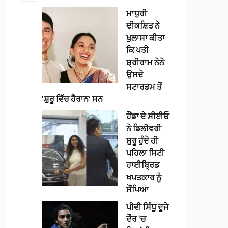
ਮਾਧੁਰੀ
ਦੀਕਸ਼ਿਤ ਨੇ
ਖੁਲਾਸਾ ਕੀਤਾ
ਕਿ ਪਤੀ
ਸ਼੍ਰੀਰਾਮ ਨੇਨੇ
ਉਸਦੇ
ਸਟਾਰਡਮ ਤੋਂ
‘ਸ਼ੁਰੂ ਵਿੱਚ ਹੈਰਾਨ’ ਸਨ
ਹੌਂਡਾ ਦੇ ਸੀਈਓ
ਨੇ ਡਿਲੀਵਰੀ
ਸ਼ੁਰੂ ਹੁੰਦੇ ਹੀ
ਪਹਿਲਾ ਸਿਟੀ
ਹਾਈਬ੍ਰਿਡ
ਖਪਤਕਾਰ ਨੂੰ
ਸੌਂਪਿਆ
ਪੀਵੀ ਸਿੰਧੂ ਦੂਜੇ
ਦੌਰ ‘ਚ