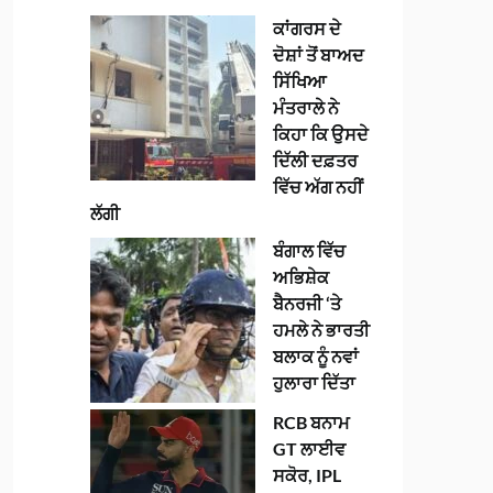
ਕਾਂਗਰਸ ਦੇ
ਦੋਸ਼ਾਂ ਤੋਂ ਬਾਅਦ
ਸਿੱਖਿਆ
ਮੰਤਰਾਲੇ ਨੇ
ਕਿਹਾ ਕਿ ਉਸਦੇ
ਦਿੱਲੀ ਦਫ਼ਤਰ
ਵਿੱਚ ਅੱਗ ਨਹੀਂ
ਲੱਗੀ
ਬੰਗਾਲ ਵਿੱਚ
ਅਭਿਸ਼ੇਕ
ਬੈਨਰਜੀ ‘ਤੇ
ਹਮਲੇ ਨੇ ਭਾਰਤੀ
ਬਲਾਕ ਨੂੰ ਨਵਾਂ
ਹੁਲਾਰਾ ਦਿੱਤਾ
RCB ਬਨਾਮ
GT ਲਾਈਵ
ਸਕੋਰ, IPL