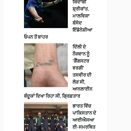
ਕਿਦਾਂਬੀ
ਸ਼੍ਰੀਕਾਂਤ,
ਮਾਲਵਿਕਾ
ਬੰਸੋਦ
ਇੰਡੋਨੇਸ਼ੀਆ
ਓਪਨ ਤੋਂ ਬਾਹਰ
ਦਿੱਲੀ ਦੇ
ਨੌਜਵਾਨ ਨੂੰ
‘ਗੈਂਗਸਟਰ
ਵਰਗੀ’
ਤਸਵੀਰ ਦੀ
ਲੋੜ ਸੀ,
ਆਨਲਾਈਨ
ਬੰਦੂਕਾਂ ਦਿਖਾ ਰਿਹਾ ਸੀ, ਗ੍ਰਿਫ਼ਤਾਰ
ਭਾਰਤ ਵਿੱਚ
ਪਾਕਿਸਤਾਨ ਦੇ
ਆਈਐਸਆ
ਈ-ਸਮਰਥਿਤ