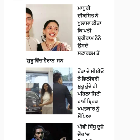
ਮਾਧੁਰੀ
ਦੀਕਸ਼ਿਤ ਨੇ
ਖੁਲਾਸਾ ਕੀਤਾ
ਕਿ ਪਤੀ
ਸ਼੍ਰੀਰਾਮ ਨੇਨੇ
ਉਸਦੇ
ਸਟਾਰਡਮ ਤੋਂ
‘ਸ਼ੁਰੂ ਵਿੱਚ ਹੈਰਾਨ’ ਸਨ
ਹੌਂਡਾ ਦੇ ਸੀਈਓ
ਨੇ ਡਿਲੀਵਰੀ
ਸ਼ੁਰੂ ਹੁੰਦੇ ਹੀ
ਪਹਿਲਾ ਸਿਟੀ
ਹਾਈਬ੍ਰਿਡ
ਖਪਤਕਾਰ ਨੂੰ
ਸੌਂਪਿਆ
ਪੀਵੀ ਸਿੰਧੂ ਦੂਜੇ
ਦੌਰ ‘ਚ