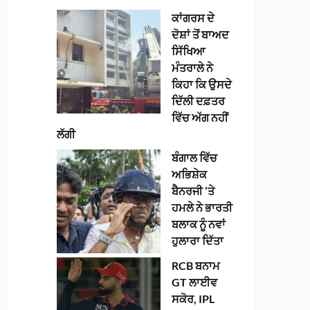
ਕਾਂਗਰਸ ਦੇ
ਦੋਸ਼ਾਂ ਤੋਂ ਬਾਅਦ
ਸਿੱਖਿਆ
ਮੰਤਰਾਲੇ ਨੇ
ਕਿਹਾ ਕਿ ਉਸਦੇ
ਦਿੱਲੀ ਦਫ਼ਤਰ
ਵਿੱਚ ਅੱਗ ਨਹੀਂ
ਲੱਗੀ
ਬੰਗਾਲ ਵਿੱਚ
ਅਭਿਸ਼ੇਕ
ਬੈਨਰਜੀ ‘ਤੇ
ਹਮਲੇ ਨੇ ਭਾਰਤੀ
ਬਲਾਕ ਨੂੰ ਨਵਾਂ
ਹੁਲਾਰਾ ਦਿੱਤਾ
RCB ਬਨਾਮ
GT ਲਾਈਵ
ਸਕੋਰ, IPL