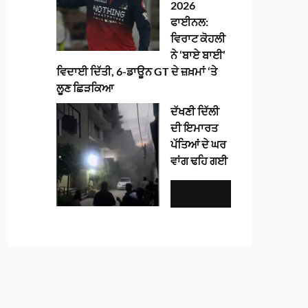
2026
ਫਾਈਨਲ:
ਵਿਰਾਟ ਕੋਹਲੀ
ਨੇ ‘ਬਾਏ ਬਾਈ’
ਵਿਦਾਈ ਦਿੱਤੀ, 6-ਡਾਊਨ GT ਦੇ ਜ਼ਖ਼ਮਾਂ ‘ਤੇ
ਲੂਣ ਛਿੜਕਿਆ
ਦੱਖਣੀ ਦਿੱਲੀ
ਦੀ ਇਮਾਰਤ
ਪੱਤਿਆਂ ਦੇ ਘਰ
ਵਾਂਗ ਢਹਿ ਗਈ