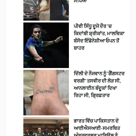
ਸੌਂਪਿਆ
ਪੀਵੀ ਸਿੰਧੂ ਦੂਜੇ ਦੌਰ ‘ਚ
ਕਿਦਾਂਬੀ ਸ਼੍ਰੀਕਾਂਤ, ਮਾਲਵਿਕਾ
ਬੰਸੋਦ ਇੰਡੋਨੇਸ਼ੀਆ ਓਪਨ ਤੋਂ
ਬਾਹਰ
ਦਿੱਲੀ ਦੇ ਨੌਜਵਾਨ ਨੂੰ ‘ਗੈਂਗਸਟਰ
ਵਰਗੀ’ ਤਸਵੀਰ ਦੀ ਲੋੜ ਸੀ,
ਆਨਲਾਈਨ ਬੰਦੂਕਾਂ ਦਿਖਾ
ਰਿਹਾ ਸੀ, ਗ੍ਰਿਫ਼ਤਾਰ
ਭਾਰਤ ਵਿੱਚ ਪਾਕਿਸਤਾਨ ਦੇ
ਆਈਐਸਆਈ-ਸਮਰਥਿਤ
ਅੰਡਰਵਰਲਡ ਮਾਡਿਊਲ ਨੂੰ