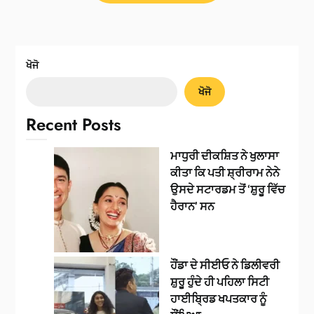
ਖੋਜੋ
ਖੋਜੋ
Recent Posts
ਮਾਧੁਰੀ ਦੀਕਸ਼ਿਤ ਨੇ ਖੁਲਾਸਾ
ਕੀਤਾ ਕਿ ਪਤੀ ਸ਼੍ਰੀਰਾਮ ਨੇਨੇ
ਉਸਦੇ ਸਟਾਰਡਮ ਤੋਂ ‘ਸ਼ੁਰੂ ਵਿੱਚ
ਹੈਰਾਨ’ ਸਨ
ਹੌਂਡਾ ਦੇ ਸੀਈਓ ਨੇ ਡਿਲੀਵਰੀ
ਸ਼ੁਰੂ ਹੁੰਦੇ ਹੀ ਪਹਿਲਾ ਸਿਟੀ
ਹਾਈਬ੍ਰਿਡ ਖਪਤਕਾਰ ਨੂੰ