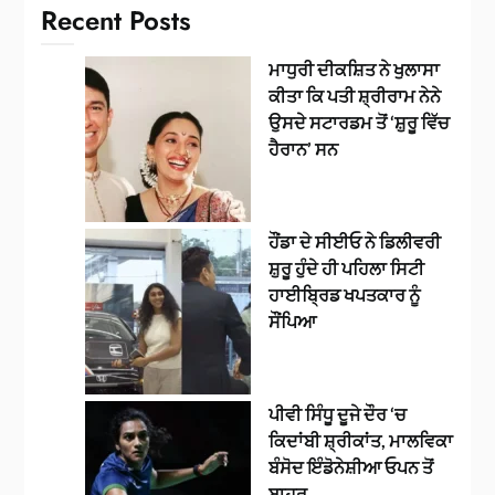
Recent Posts
ਮਾਧੁਰੀ ਦੀਕਸ਼ਿਤ ਨੇ ਖੁਲਾਸਾ
ਕੀਤਾ ਕਿ ਪਤੀ ਸ਼੍ਰੀਰਾਮ ਨੇਨੇ
ਉਸਦੇ ਸਟਾਰਡਮ ਤੋਂ ‘ਸ਼ੁਰੂ ਵਿੱਚ
ਹੈਰਾਨ’ ਸਨ
ਹੌਂਡਾ ਦੇ ਸੀਈਓ ਨੇ ਡਿਲੀਵਰੀ
ਸ਼ੁਰੂ ਹੁੰਦੇ ਹੀ ਪਹਿਲਾ ਸਿਟੀ
ਹਾਈਬ੍ਰਿਡ ਖਪਤਕਾਰ ਨੂੰ
ਸੌਂਪਿਆ
ਪੀਵੀ ਸਿੰਧੂ ਦੂਜੇ ਦੌਰ ‘ਚ
ਕਿਦਾਂਬੀ ਸ਼੍ਰੀਕਾਂਤ, ਮਾਲਵਿਕਾ
ਬੰਸੋਦ ਇੰਡੋਨੇਸ਼ੀਆ ਓਪਨ ਤੋਂ
ਬਾਹਰ