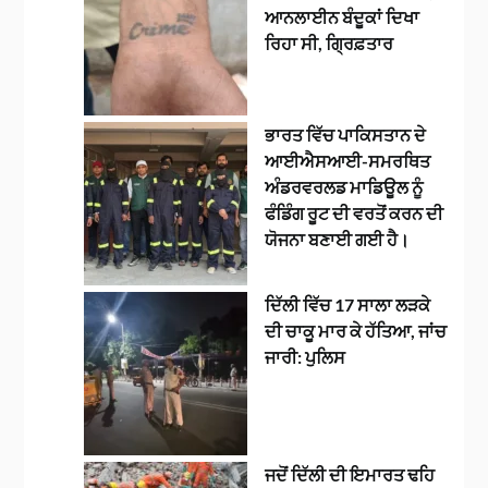
ਆਨਲਾਈਨ ਬੰਦੂਕਾਂ ਦਿਖਾ
ਰਿਹਾ ਸੀ, ਗ੍ਰਿਫ਼ਤਾਰ
ਭਾਰਤ ਵਿੱਚ ਪਾਕਿਸਤਾਨ ਦੇ
ਆਈਐਸਆਈ-ਸਮਰਥਿਤ
ਅੰਡਰਵਰਲਡ ਮਾਡਿਊਲ ਨੂੰ
ਫੰਡਿੰਗ ਰੂਟ ਦੀ ਵਰਤੋਂ ਕਰਨ ਦੀ
ਯੋਜਨਾ ਬਣਾਈ ਗਈ ਹੈ।
ਦਿੱਲੀ ਵਿੱਚ 17 ਸਾਲਾ ਲੜਕੇ
ਦੀ ਚਾਕੂ ਮਾਰ ਕੇ ਹੱਤਿਆ, ਜਾਂਚ
ਜਾਰੀ: ਪੁਲਿਸ
ਜਦੋਂ ਦਿੱਲੀ ਦੀ ਇਮਾਰਤ ਢਹਿ