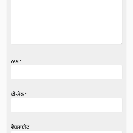
ਨਾਮ
*
ਈ-ਮੇਲ
*
ਵੈੱਬਸਾਈਟ