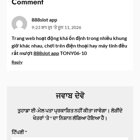
Comment
888slot app
9:23 ਬਾਃ ਦੁਃ 'ਤੇ ਜੂਨ 11, 2026
Trang web hoạt động khá ổn định trong nhiều khung
giờ khác nhau, chơi trên điện thoại hay máy tính đều
rất mượt
888slot app
TONY06-10
Reply
ਜਵਾਬ ਦੇਵੋ
ਤੁਹਾਡਾ ਈ-ਮੇਲ ਪਤਾ ਪ੍ਰਕਾਸ਼ਿਤ ਨਹੀਂ ਕੀਤਾ ਜਾਵੇਗਾ।
ਲੋੜੀਂਦੇ
ਖੇਤਰਾਂ 'ਤੇ
*
ਦਾ ਨਿਸ਼ਾਨ ਲੱਗਿਆ ਹੋਇਆ ਹੈ।
ਟਿੱਪਣੀ
*