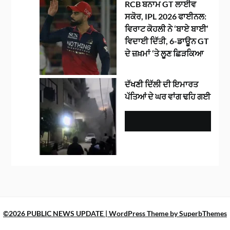
RCB ਬਨਾਮ GT ਲਾਈਵ
ਸਕੋਰ, IPL 2026 ਫਾਈਨਲ:
ਵਿਰਾਟ ਕੋਹਲੀ ਨੇ ‘ਬਾਏ ਬਾਈ’
ਵਿਦਾਈ ਦਿੱਤੀ, 6-ਡਾਊਨ GT
ਦੇ ਜ਼ਖ਼ਮਾਂ ‘ਤੇ ਲੂਣ ਛਿੜਕਿਆ
ਦੱਖਣੀ ਦਿੱਲੀ ਦੀ ਇਮਾਰਤ
ਪੱਤਿਆਂ ਦੇ ਘਰ ਵਾਂਗ ਢਹਿ ਗਈ
©2026 PUBLIC NEWS UPDATE
| WordPress Theme by
SuperbThemes