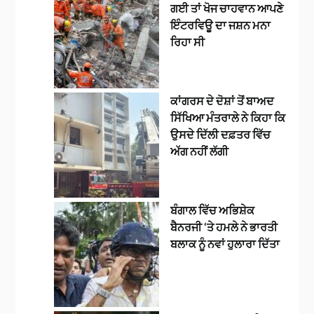
ਗਈ ਤਾਂ ਖੋਜ ਚਾਹਵਾਨ ਆਪਣੇ
ਇੰਟਰਵਿਊ ਦਾ ਜਸ਼ਨ ਮਨਾ
ਰਿਹਾ ਸੀ
ਕਾਂਗਰਸ ਦੇ ਦੋਸ਼ਾਂ ਤੋਂ ਬਾਅਦ
ਸਿੱਖਿਆ ਮੰਤਰਾਲੇ ਨੇ ਕਿਹਾ ਕਿ
ਉਸਦੇ ਦਿੱਲੀ ਦਫ਼ਤਰ ਵਿੱਚ
ਅੱਗ ਨਹੀਂ ਲੱਗੀ
ਬੰਗਾਲ ਵਿੱਚ ਅਭਿਸ਼ੇਕ
ਬੈਨਰਜੀ ‘ਤੇ ਹਮਲੇ ਨੇ ਭਾਰਤੀ
ਬਲਾਕ ਨੂੰ ਨਵਾਂ ਹੁਲਾਰਾ ਦਿੱਤਾ