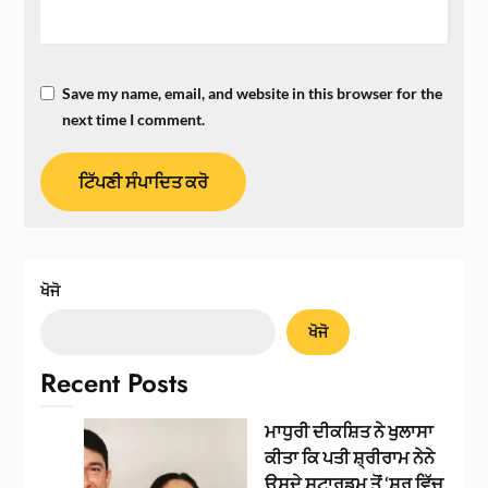
Save my name, email, and website in this browser for the
next time I comment.
ਖੋਜੋ
ਖੋਜੋ
Recent Posts
ਮਾਧੁਰੀ ਦੀਕਸ਼ਿਤ ਨੇ ਖੁਲਾਸਾ
ਕੀਤਾ ਕਿ ਪਤੀ ਸ਼੍ਰੀਰਾਮ ਨੇਨੇ
ਉਸਦੇ ਸਟਾਰਡਮ ਤੋਂ ‘ਸ਼ੁਰੂ ਵਿੱਚ