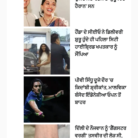
ਹੈਰਾਨ’ ਸਨ
ਹੌਂਡਾ ਦੇ ਸੀਈਓ ਨੇ ਡਿਲੀਵਰੀ
ਸ਼ੁਰੂ ਹੁੰਦੇ ਹੀ ਪਹਿਲਾ ਸਿਟੀ
ਹਾਈਬ੍ਰਿਡ ਖਪਤਕਾਰ ਨੂੰ
ਸੌਂਪਿਆ
ਪੀਵੀ ਸਿੰਧੂ ਦੂਜੇ ਦੌਰ ‘ਚ
ਕਿਦਾਂਬੀ ਸ਼੍ਰੀਕਾਂਤ, ਮਾਲਵਿਕਾ
ਬੰਸੋਦ ਇੰਡੋਨੇਸ਼ੀਆ ਓਪਨ ਤੋਂ
ਬਾਹਰ
ਦਿੱਲੀ ਦੇ ਨੌਜਵਾਨ ਨੂੰ ‘ਗੈਂਗਸਟਰ
ਵਰਗੀ’ ਤਸਵੀਰ ਦੀ ਲੋੜ ਸੀ,