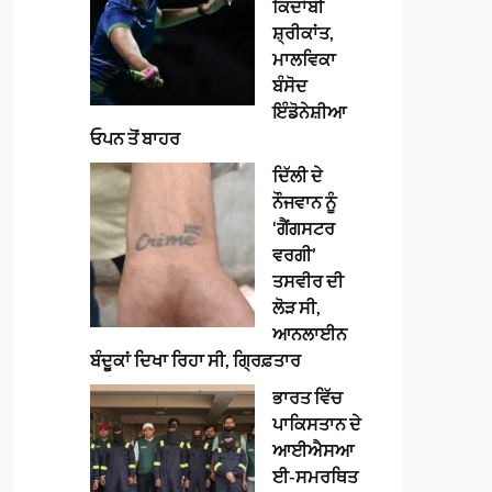
ਕਿਦਾਂਬੀ
ਸ਼੍ਰੀਕਾਂਤ,
ਮਾਲਵਿਕਾ
ਬੰਸੋਦ
ਇੰਡੋਨੇਸ਼ੀਆ
ਓਪਨ ਤੋਂ ਬਾਹਰ
ਦਿੱਲੀ ਦੇ
ਨੌਜਵਾਨ ਨੂੰ
‘ਗੈਂਗਸਟਰ
ਵਰਗੀ’
ਤਸਵੀਰ ਦੀ
ਲੋੜ ਸੀ,
ਆਨਲਾਈਨ
ਬੰਦੂਕਾਂ ਦਿਖਾ ਰਿਹਾ ਸੀ, ਗ੍ਰਿਫ਼ਤਾਰ
ਭਾਰਤ ਵਿੱਚ
ਪਾਕਿਸਤਾਨ ਦੇ
ਆਈਐਸਆ
ਈ-ਸਮਰਥਿਤ