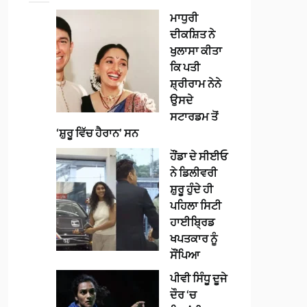
ਮਾਧੁਰੀ
ਦੀਕਸ਼ਿਤ ਨੇ
ਖੁਲਾਸਾ ਕੀਤਾ
ਕਿ ਪਤੀ
ਸ਼੍ਰੀਰਾਮ ਨੇਨੇ
ਉਸਦੇ
ਸਟਾਰਡਮ ਤੋਂ
‘ਸ਼ੁਰੂ ਵਿੱਚ ਹੈਰਾਨ’ ਸਨ
ਹੌਂਡਾ ਦੇ ਸੀਈਓ
ਨੇ ਡਿਲੀਵਰੀ
ਸ਼ੁਰੂ ਹੁੰਦੇ ਹੀ
ਪਹਿਲਾ ਸਿਟੀ
ਹਾਈਬ੍ਰਿਡ
ਖਪਤਕਾਰ ਨੂੰ
ਸੌਂਪਿਆ
ਪੀਵੀ ਸਿੰਧੂ ਦੂਜੇ
ਦੌਰ ‘ਚ