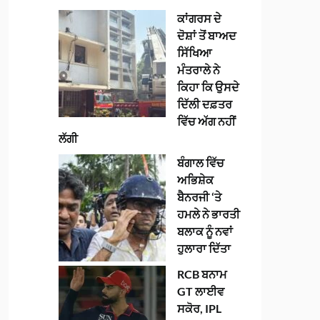
ਕਾਂਗਰਸ ਦੇ
ਦੋਸ਼ਾਂ ਤੋਂ ਬਾਅਦ
ਸਿੱਖਿਆ
ਮੰਤਰਾਲੇ ਨੇ
ਕਿਹਾ ਕਿ ਉਸਦੇ
ਦਿੱਲੀ ਦਫ਼ਤਰ
ਵਿੱਚ ਅੱਗ ਨਹੀਂ
ਲੱਗੀ
ਬੰਗਾਲ ਵਿੱਚ
ਅਭਿਸ਼ੇਕ
ਬੈਨਰਜੀ ‘ਤੇ
ਹਮਲੇ ਨੇ ਭਾਰਤੀ
ਬਲਾਕ ਨੂੰ ਨਵਾਂ
ਹੁਲਾਰਾ ਦਿੱਤਾ
RCB ਬਨਾਮ
GT ਲਾਈਵ
ਸਕੋਰ, IPL