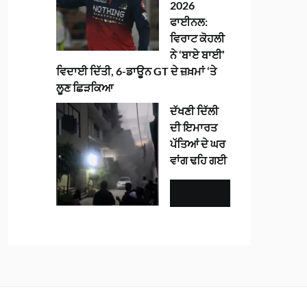
2026
ਫਾਈਨਲ:
ਵਿਰਾਟ ਕੋਹਲੀ
ਨੇ ‘ਬਾਏ ਬਾਈ’
ਵਿਦਾਈ ਦਿੱਤੀ, 6-ਡਾਊਨ GT ਦੇ ਜ਼ਖ਼ਮਾਂ ‘ਤੇ
ਲੂਣ ਛਿੜਕਿਆ
ਦੱਖਣੀ ਦਿੱਲੀ
ਦੀ ਇਮਾਰਤ
ਪੱਤਿਆਂ ਦੇ ਘਰ
ਵਾਂਗ ਢਹਿ ਗਈ