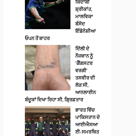
ਕਿਦਾਂਬੀ
ਸ਼੍ਰੀਕਾਂਤ,
ਮਾਲਵਿਕਾ
ਬੰਸੋਦ
ਇੰਡੋਨੇਸ਼ੀਆ
ਓਪਨ ਤੋਂ ਬਾਹਰ
ਦਿੱਲੀ ਦੇ
ਨੌਜਵਾਨ ਨੂੰ
‘ਗੈਂਗਸਟਰ
ਵਰਗੀ’
ਤਸਵੀਰ ਦੀ
ਲੋੜ ਸੀ,
ਆਨਲਾਈਨ
ਬੰਦੂਕਾਂ ਦਿਖਾ ਰਿਹਾ ਸੀ, ਗ੍ਰਿਫ਼ਤਾਰ
ਭਾਰਤ ਵਿੱਚ
ਪਾਕਿਸਤਾਨ ਦੇ
ਆਈਐਸਆ
ਈ-ਸਮਰਥਿਤ