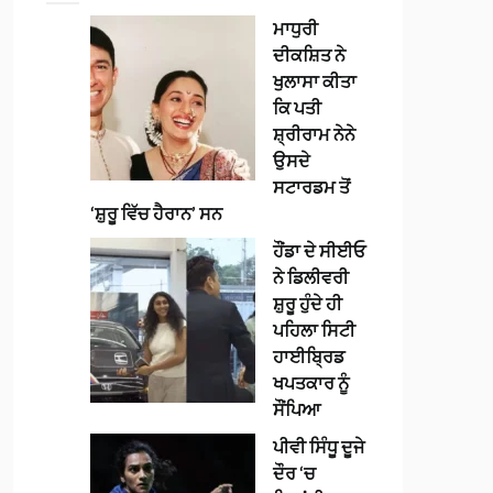
ਮਾਧੁਰੀ
ਦੀਕਸ਼ਿਤ ਨੇ
ਖੁਲਾਸਾ ਕੀਤਾ
ਕਿ ਪਤੀ
ਸ਼੍ਰੀਰਾਮ ਨੇਨੇ
ਉਸਦੇ
ਸਟਾਰਡਮ ਤੋਂ
‘ਸ਼ੁਰੂ ਵਿੱਚ ਹੈਰਾਨ’ ਸਨ
ਹੌਂਡਾ ਦੇ ਸੀਈਓ
ਨੇ ਡਿਲੀਵਰੀ
ਸ਼ੁਰੂ ਹੁੰਦੇ ਹੀ
ਪਹਿਲਾ ਸਿਟੀ
ਹਾਈਬ੍ਰਿਡ
ਖਪਤਕਾਰ ਨੂੰ
ਸੌਂਪਿਆ
ਪੀਵੀ ਸਿੰਧੂ ਦੂਜੇ
ਦੌਰ ‘ਚ