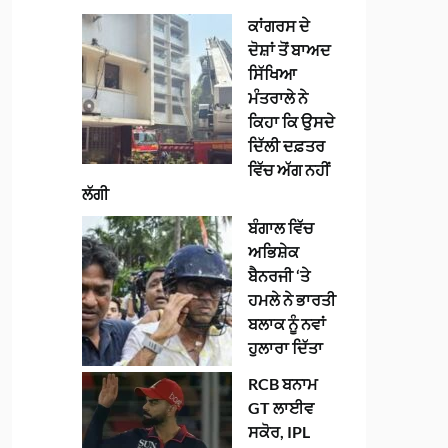
ਕਾਂਗਰਸ ਦੇ
ਦੋਸ਼ਾਂ ਤੋਂ ਬਾਅਦ
ਸਿੱਖਿਆ
ਮੰਤਰਾਲੇ ਨੇ
ਕਿਹਾ ਕਿ ਉਸਦੇ
ਦਿੱਲੀ ਦਫ਼ਤਰ
ਵਿੱਚ ਅੱਗ ਨਹੀਂ
ਲੱਗੀ
ਬੰਗਾਲ ਵਿੱਚ
ਅਭਿਸ਼ੇਕ
ਬੈਨਰਜੀ ‘ਤੇ
ਹਮਲੇ ਨੇ ਭਾਰਤੀ
ਬਲਾਕ ਨੂੰ ਨਵਾਂ
ਹੁਲਾਰਾ ਦਿੱਤਾ
RCB ਬਨਾਮ
GT ਲਾਈਵ
ਸਕੋਰ, IPL