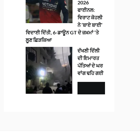
2026
ਫਾਈਨਲ:
ਵਿਰਾਟ ਕੋਹਲੀ
ਨੇ ‘ਬਾਏ ਬਾਈ’
ਵਿਦਾਈ ਦਿੱਤੀ, 6-ਡਾਊਨ GT ਦੇ ਜ਼ਖ਼ਮਾਂ ‘ਤੇ
ਲੂਣ ਛਿੜਕਿਆ
ਦੱਖਣੀ ਦਿੱਲੀ
ਦੀ ਇਮਾਰਤ
ਪੱਤਿਆਂ ਦੇ ਘਰ
ਵਾਂਗ ਢਹਿ ਗਈ