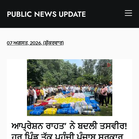
Skip
to
PUBLIC NEWS UPDATE
content
07 ਅਗਸਤ, 2026, (ਸ਼ੁੱਕਰਵਾਰ)
ਆਪ੍ਰੇਸ਼ਨ ਰਾਹਤ’ ਨੇ ਬਦਲੀ ਤਸਵੀਰ!
ਹਰ ਪਿੰਡ ਤੱਕ ਪਹੁੰਚੀ ਪੰਜਾਬ ਸਰਕਾਰ