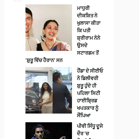
ਮਾਧੁਰੀ
ਦੀਕਸ਼ਿਤ ਨੇ
ਖੁਲਾਸਾ ਕੀਤਾ
ਕਿ ਪਤੀ
ਸ਼੍ਰੀਰਾਮ ਨੇਨੇ
ਉਸਦੇ
ਸਟਾਰਡਮ ਤੋਂ
‘ਸ਼ੁਰੂ ਵਿੱਚ ਹੈਰਾਨ’ ਸਨ
ਹੌਂਡਾ ਦੇ ਸੀਈਓ
ਨੇ ਡਿਲੀਵਰੀ
ਸ਼ੁਰੂ ਹੁੰਦੇ ਹੀ
ਪਹਿਲਾ ਸਿਟੀ
ਹਾਈਬ੍ਰਿਡ
ਖਪਤਕਾਰ ਨੂੰ
ਸੌਂਪਿਆ
ਪੀਵੀ ਸਿੰਧੂ ਦੂਜੇ
ਦੌਰ ‘ਚ