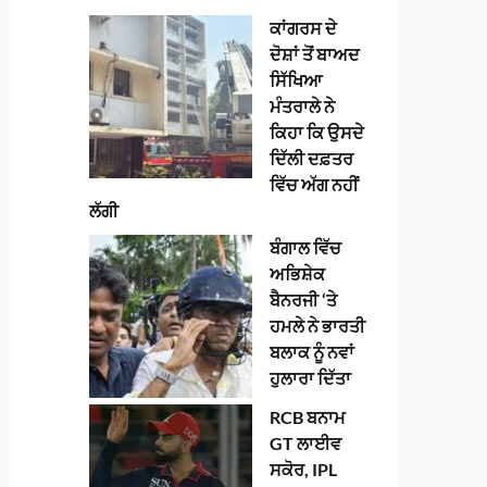
ਕਾਂਗਰਸ ਦੇ
ਦੋਸ਼ਾਂ ਤੋਂ ਬਾਅਦ
ਸਿੱਖਿਆ
ਮੰਤਰਾਲੇ ਨੇ
ਕਿਹਾ ਕਿ ਉਸਦੇ
ਦਿੱਲੀ ਦਫ਼ਤਰ
ਵਿੱਚ ਅੱਗ ਨਹੀਂ
ਲੱਗੀ
ਬੰਗਾਲ ਵਿੱਚ
ਅਭਿਸ਼ੇਕ
ਬੈਨਰਜੀ ‘ਤੇ
ਹਮਲੇ ਨੇ ਭਾਰਤੀ
ਬਲਾਕ ਨੂੰ ਨਵਾਂ
ਹੁਲਾਰਾ ਦਿੱਤਾ
RCB ਬਨਾਮ
GT ਲਾਈਵ
ਸਕੋਰ, IPL