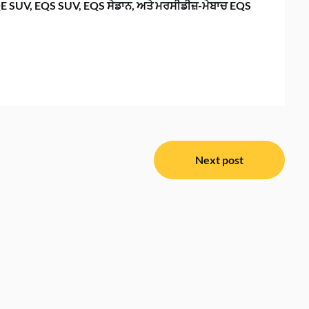
QE SUV, EQS SUV, EQS ਸੇਡਾਨ, ਅਤੇ ਮਰਸੀਡੀਜ਼-ਮੇਬਾਚ EQS
Next post