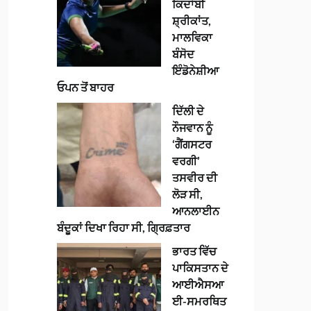
ਕਿਦਾਂਬੀ
ਸ਼੍ਰੀਕਾਂਤ,
ਮਾਲਵਿਕਾ
ਬੰਸੋਦ
ਇੰਡੋਨੇਸ਼ੀਆ
ਓਪਨ ਤੋਂ ਬਾਹਰ
ਦਿੱਲੀ ਦੇ
ਨੌਜਵਾਨ ਨੂੰ
‘ਗੈਂਗਸਟਰ
ਵਰਗੀ’
ਤਸਵੀਰ ਦੀ
ਲੋੜ ਸੀ,
ਆਨਲਾਈਨ
ਬੰਦੂਕਾਂ ਦਿਖਾ ਰਿਹਾ ਸੀ, ਗ੍ਰਿਫ਼ਤਾਰ
ਭਾਰਤ ਵਿੱਚ
ਪਾਕਿਸਤਾਨ ਦੇ
ਆਈਐਸਆ
ਈ-ਸਮਰਥਿਤ