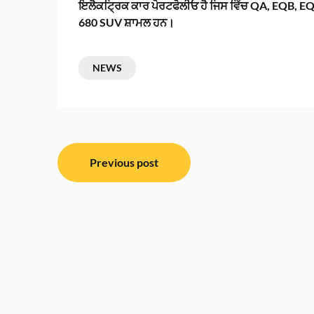
ਇਲੈਕਟ੍ਰਿਕ ਕਾਰ ਪੋਰਟਫੋਲੀਓ ਹੈ ਜਿਸ ਵਿੱਚ QA, EQB, E
680 SUV ਸ਼ਾਮਲ ਹਨ।
NEWS
ਸੰਪਾਦਨਾ
Previous post
ਨੈਵੀਗੇਸ਼ਨ