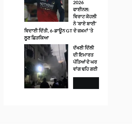
2026
ਫਾਈਨਲ:
ਵਿਰਾਟ ਕੋਹਲੀ
ਨੇ ‘ਬਾਏ ਬਾਈ’
ਵਿਦਾਈ ਦਿੱਤੀ, 6-ਡਾਊਨ GT ਦੇ ਜ਼ਖ਼ਮਾਂ ‘ਤੇ
ਲੂਣ ਛਿੜਕਿਆ
ਦੱਖਣੀ ਦਿੱਲੀ
ਦੀ ਇਮਾਰਤ
ਪੱਤਿਆਂ ਦੇ ਘਰ
ਵਾਂਗ ਢਹਿ ਗਈ