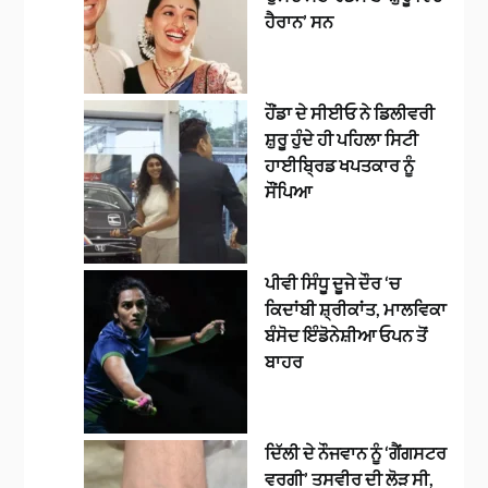
ਹੈਰਾਨ’ ਸਨ
ਹੌਂਡਾ ਦੇ ਸੀਈਓ ਨੇ ਡਿਲੀਵਰੀ
ਸ਼ੁਰੂ ਹੁੰਦੇ ਹੀ ਪਹਿਲਾ ਸਿਟੀ
ਹਾਈਬ੍ਰਿਡ ਖਪਤਕਾਰ ਨੂੰ
ਸੌਂਪਿਆ
ਪੀਵੀ ਸਿੰਧੂ ਦੂਜੇ ਦੌਰ ‘ਚ
ਕਿਦਾਂਬੀ ਸ਼੍ਰੀਕਾਂਤ, ਮਾਲਵਿਕਾ
ਬੰਸੋਦ ਇੰਡੋਨੇਸ਼ੀਆ ਓਪਨ ਤੋਂ
ਬਾਹਰ
ਦਿੱਲੀ ਦੇ ਨੌਜਵਾਨ ਨੂੰ ‘ਗੈਂਗਸਟਰ
ਵਰਗੀ’ ਤਸਵੀਰ ਦੀ ਲੋੜ ਸੀ,