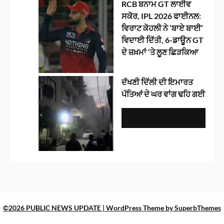
RCB ਬਨਾਮ GT ਲਾਈਵ
ਸਕੋਰ, IPL 2026 ਫਾਈਨਲ:
ਵਿਰਾਟ ਕੋਹਲੀ ਨੇ ‘ਬਾਏ ਬਾਈ’
ਵਿਦਾਈ ਦਿੱਤੀ, 6-ਡਾਊਨ GT
ਦੇ ਜ਼ਖ਼ਮਾਂ ‘ਤੇ ਲੂਣ ਛਿੜਕਿਆ
ਦੱਖਣੀ ਦਿੱਲੀ ਦੀ ਇਮਾਰਤ
ਪੱਤਿਆਂ ਦੇ ਘਰ ਵਾਂਗ ਢਹਿ ਗਈ
©2026 PUBLIC NEWS UPDATE
| WordPress Theme by
SuperbThemes