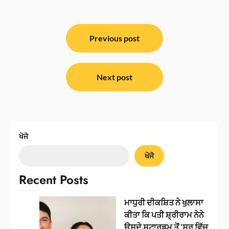
ਸੰਪਾਦਨਾ
ਨੈਵੀਗੇਸ਼ਨ
Previous post
Next post
ਖੋਜੋ
ਖੋਜੋ
Recent Posts
ਮਾਧੁਰੀ ਦੀਕਸ਼ਿਤ ਨੇ ਖੁਲਾਸਾ
ਕੀਤਾ ਕਿ ਪਤੀ ਸ਼੍ਰੀਰਾਮ ਨੇਨੇ
ਉਸਦੇ ਸਟਾਰਡਮ ਤੋਂ ‘ਸ਼ੁਰੂ ਵਿੱਚ