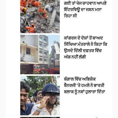
ਗਈ ਤਾਂ ਖੋਜ ਚਾਹਵਾਨ ਆਪਣੇ
ਇੰਟਰਵਿਊ ਦਾ ਜਸ਼ਨ ਮਨਾ
ਰਿਹਾ ਸੀ
ਕਾਂਗਰਸ ਦੇ ਦੋਸ਼ਾਂ ਤੋਂ ਬਾਅਦ
ਸਿੱਖਿਆ ਮੰਤਰਾਲੇ ਨੇ ਕਿਹਾ ਕਿ
ਉਸਦੇ ਦਿੱਲੀ ਦਫ਼ਤਰ ਵਿੱਚ
ਅੱਗ ਨਹੀਂ ਲੱਗੀ
ਬੰਗਾਲ ਵਿੱਚ ਅਭਿਸ਼ੇਕ
ਬੈਨਰਜੀ ‘ਤੇ ਹਮਲੇ ਨੇ ਭਾਰਤੀ
ਬਲਾਕ ਨੂੰ ਨਵਾਂ ਹੁਲਾਰਾ ਦਿੱਤਾ