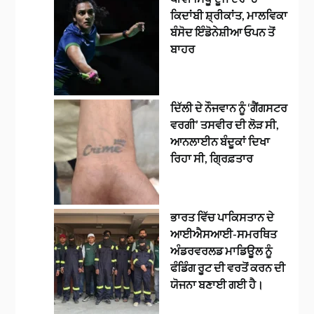
ਕਿਦਾਂਬੀ ਸ਼੍ਰੀਕਾਂਤ, ਮਾਲਵਿਕਾ
ਬੰਸੋਦ ਇੰਡੋਨੇਸ਼ੀਆ ਓਪਨ ਤੋਂ
ਬਾਹਰ
ਦਿੱਲੀ ਦੇ ਨੌਜਵਾਨ ਨੂੰ ‘ਗੈਂਗਸਟਰ
ਵਰਗੀ’ ਤਸਵੀਰ ਦੀ ਲੋੜ ਸੀ,
ਆਨਲਾਈਨ ਬੰਦੂਕਾਂ ਦਿਖਾ
ਰਿਹਾ ਸੀ, ਗ੍ਰਿਫ਼ਤਾਰ
ਭਾਰਤ ਵਿੱਚ ਪਾਕਿਸਤਾਨ ਦੇ
ਆਈਐਸਆਈ-ਸਮਰਥਿਤ
ਅੰਡਰਵਰਲਡ ਮਾਡਿਊਲ ਨੂੰ
ਫੰਡਿੰਗ ਰੂਟ ਦੀ ਵਰਤੋਂ ਕਰਨ ਦੀ
ਯੋਜਨਾ ਬਣਾਈ ਗਈ ਹੈ।