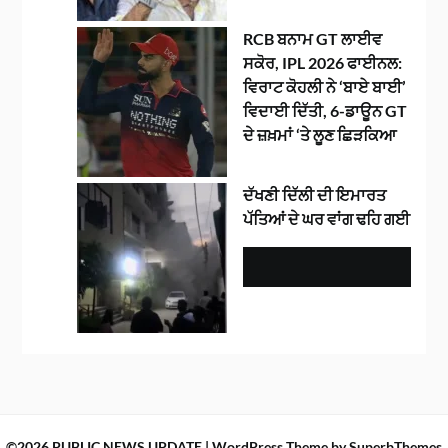
RCB ਬਨਾਮ GT ਲਾਈਵ
ਸਕੋਰ, IPL 2026 ਫਾਈਨਲ:
ਵਿਰਾਟ ਕੋਹਲੀ ਨੇ ‘ਬਾਏ ਬਾਈ’
ਵਿਦਾਈ ਦਿੱਤੀ, 6-ਡਾਊਨ GT
ਦੇ ਜ਼ਖ਼ਮਾਂ ‘ਤੇ ਲੂਣ ਛਿੜਕਿਆ
ਦੱਖਣੀ ਦਿੱਲੀ ਦੀ ਇਮਾਰਤ
ਪੱਤਿਆਂ ਦੇ ਘਰ ਵਾਂਗ ਢਹਿ ਗਈ
©2026 PUBLIC NEWS UPDATE
| WordPress Theme by
SuperbThemes