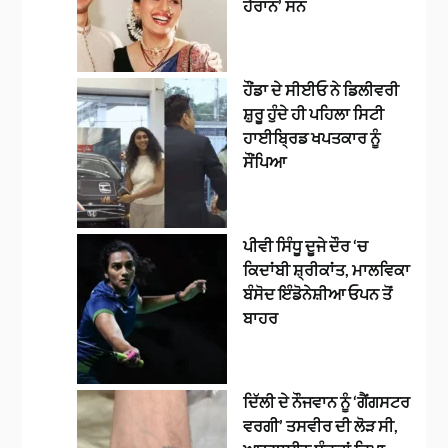
ਹੈਰਾਨ’ ਸਨ
ਹੌਂਡਾ ਦੇ ਸੀਈਓ ਨੇ ਡਿਲੀਵਰੀ
ਸ਼ੁਰੂ ਹੁੰਦੇ ਹੀ ਪਹਿਲਾ ਸਿਟੀ
ਹਾਈਬ੍ਰਿਡ ਖਪਤਕਾਰ ਨੂੰ
ਸੌਂਪਿਆ
ਪੀਵੀ ਸਿੰਧੂ ਦੂਜੇ ਦੌਰ ‘ਚ
ਕਿਦਾਂਬੀ ਸ਼੍ਰੀਕਾਂਤ, ਮਾਲਵਿਕਾ
ਬੰਸੋਦ ਇੰਡੋਨੇਸ਼ੀਆ ਓਪਨ ਤੋਂ
ਬਾਹਰ
ਦਿੱਲੀ ਦੇ ਨੌਜਵਾਨ ਨੂੰ ‘ਗੈਂਗਸਟਰ
ਵਰਗੀ’ ਤਸਵੀਰ ਦੀ ਲੋੜ ਸੀ,