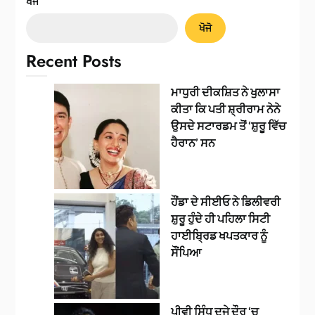
ਖੋਜੋ
ਖੋਜੋ
Recent Posts
ਮਾਧੁਰੀ ਦੀਕਸ਼ਿਤ ਨੇ ਖੁਲਾਸਾ
ਕੀਤਾ ਕਿ ਪਤੀ ਸ਼੍ਰੀਰਾਮ ਨੇਨੇ
ਉਸਦੇ ਸਟਾਰਡਮ ਤੋਂ ‘ਸ਼ੁਰੂ ਵਿੱਚ
ਹੈਰਾਨ’ ਸਨ
ਹੌਂਡਾ ਦੇ ਸੀਈਓ ਨੇ ਡਿਲੀਵਰੀ
ਸ਼ੁਰੂ ਹੁੰਦੇ ਹੀ ਪਹਿਲਾ ਸਿਟੀ
ਹਾਈਬ੍ਰਿਡ ਖਪਤਕਾਰ ਨੂੰ
ਸੌਂਪਿਆ
ਪੀਵੀ ਸਿੰਧੂ ਦੂਜੇ ਦੌਰ ‘ਚ