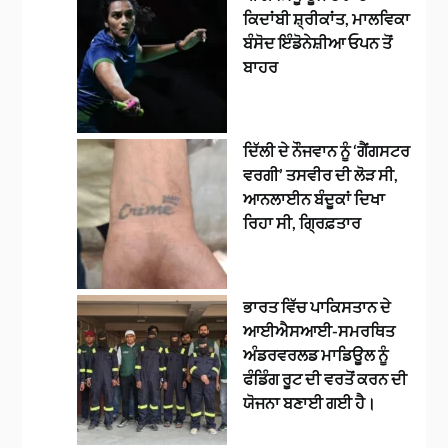
ਕਿਦਾਂਬੀ ਸ਼੍ਰੀਕਾਂਤ, ਮਾਲਵਿਕਾ
ਬੰਸੋਦ ਇੰਡੋਨੇਸ਼ੀਆ ਓਪਨ ਤੋਂ
ਬਾਹਰ
ਦਿੱਲੀ ਦੇ ਨੌਜਵਾਨ ਨੂੰ ‘ਗੈਂਗਸਟਰ
ਵਰਗੀ’ ਤਸਵੀਰ ਦੀ ਲੋੜ ਸੀ,
ਆਨਲਾਈਨ ਬੰਦੂਕਾਂ ਦਿਖਾ
ਰਿਹਾ ਸੀ, ਗ੍ਰਿਫ਼ਤਾਰ
ਭਾਰਤ ਵਿੱਚ ਪਾਕਿਸਤਾਨ ਦੇ
ਆਈਐਸਆਈ-ਸਮਰਥਿਤ
ਅੰਡਰਵਰਲਡ ਮਾਡਿਊਲ ਨੂੰ
ਫੰਡਿੰਗ ਰੂਟ ਦੀ ਵਰਤੋਂ ਕਰਨ ਦੀ
ਯੋਜਨਾ ਬਣਾਈ ਗਈ ਹੈ।