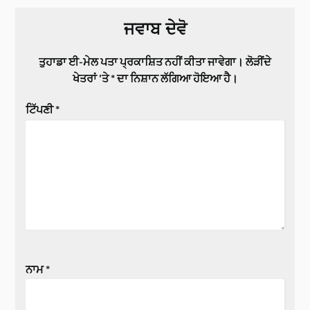
ਜਵਾਬ ਦੇਵੋ
ਤੁਹਾਡਾ ਈ-ਮੇਲ ਪਤਾ ਪ੍ਰਕਾਸ਼ਿਤ ਨਹੀਂ ਕੀਤਾ ਜਾਵੇਗਾ।
ਲੋੜੀਂਦੇ
ਖੇਤਰਾਂ 'ਤੇ
*
ਦਾ ਨਿਸ਼ਾਨ ਲੱਗਿਆ ਹੋਇਆ ਹੈ।
ਟਿੱਪਣੀ
*
ਨਾਮ
*