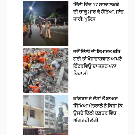
ਦਿੱਲੀ ਵਿੱਚ 17 ਸਾਲਾ ਲੜਕੇ
ਦੀ ਚਾਕੂ ਮਾਰ ਕੇ ਹੱਤਿਆ, ਜਾਂਚ
ਜਾਰੀ: ਪੁਲਿਸ
ਜਦੋਂ ਦਿੱਲੀ ਦੀ ਇਮਾਰਤ ਢਹਿ
ਗਈ ਤਾਂ ਖੋਜ ਚਾਹਵਾਨ ਆਪਣੇ
ਇੰਟਰਵਿਊ ਦਾ ਜਸ਼ਨ ਮਨਾ
ਰਿਹਾ ਸੀ
ਕਾਂਗਰਸ ਦੇ ਦੋਸ਼ਾਂ ਤੋਂ ਬਾਅਦ
ਸਿੱਖਿਆ ਮੰਤਰਾਲੇ ਨੇ ਕਿਹਾ ਕਿ
ਉਸਦੇ ਦਿੱਲੀ ਦਫ਼ਤਰ ਵਿੱਚ
ਅੱਗ ਨਹੀਂ ਲੱਗੀ