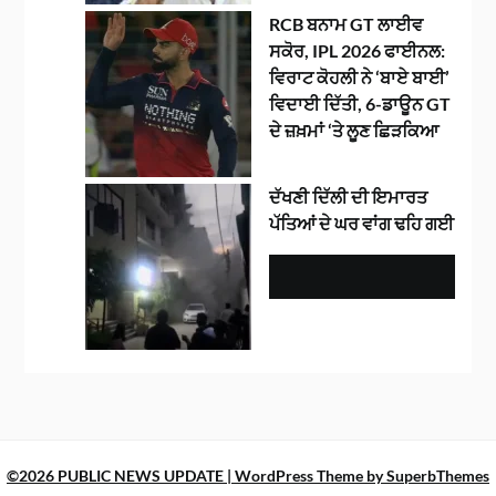
RCB ਬਨਾਮ GT ਲਾਈਵ
ਸਕੋਰ, IPL 2026 ਫਾਈਨਲ:
ਵਿਰਾਟ ਕੋਹਲੀ ਨੇ ‘ਬਾਏ ਬਾਈ’
ਵਿਦਾਈ ਦਿੱਤੀ, 6-ਡਾਊਨ GT
ਦੇ ਜ਼ਖ਼ਮਾਂ ‘ਤੇ ਲੂਣ ਛਿੜਕਿਆ
ਦੱਖਣੀ ਦਿੱਲੀ ਦੀ ਇਮਾਰਤ
ਪੱਤਿਆਂ ਦੇ ਘਰ ਵਾਂਗ ਢਹਿ ਗਈ
©2026 PUBLIC NEWS UPDATE
| WordPress Theme by
SuperbThemes