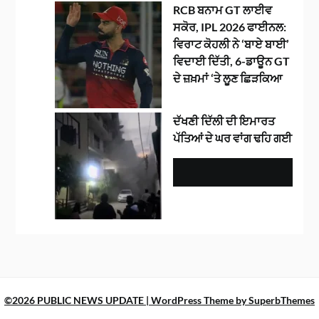
RCB ਬਨਾਮ GT ਲਾਈਵ
ਸਕੋਰ, IPL 2026 ਫਾਈਨਲ:
ਵਿਰਾਟ ਕੋਹਲੀ ਨੇ ‘ਬਾਏ ਬਾਈ’
ਵਿਦਾਈ ਦਿੱਤੀ, 6-ਡਾਊਨ GT
ਦੇ ਜ਼ਖ਼ਮਾਂ ‘ਤੇ ਲੂਣ ਛਿੜਕਿਆ
ਦੱਖਣੀ ਦਿੱਲੀ ਦੀ ਇਮਾਰਤ
ਪੱਤਿਆਂ ਦੇ ਘਰ ਵਾਂਗ ਢਹਿ ਗਈ
©2026 PUBLIC NEWS UPDATE
| WordPress Theme by
SuperbThemes