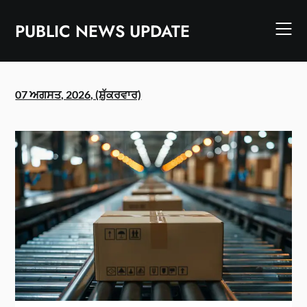
Skip
to
PUBLIC NEWS UPDATE
content
07 ਅਗਸਤ, 2026, (ਸ਼ੁੱਕਰਵਾਰ)