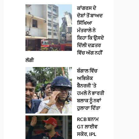
ਕਾਂਗਰਸ ਦੇ
ਦੋਸ਼ਾਂ ਤੋਂ ਬਾਅਦ
ਸਿੱਖਿਆ
ਮੰਤਰਾਲੇ ਨੇ
ਕਿਹਾ ਕਿ ਉਸਦੇ
ਦਿੱਲੀ ਦਫ਼ਤਰ
ਵਿੱਚ ਅੱਗ ਨਹੀਂ
ਲੱਗੀ
ਬੰਗਾਲ ਵਿੱਚ
ਅਭਿਸ਼ੇਕ
ਬੈਨਰਜੀ ‘ਤੇ
ਹਮਲੇ ਨੇ ਭਾਰਤੀ
ਬਲਾਕ ਨੂੰ ਨਵਾਂ
ਹੁਲਾਰਾ ਦਿੱਤਾ
RCB ਬਨਾਮ
GT ਲਾਈਵ
ਸਕੋਰ, IPL