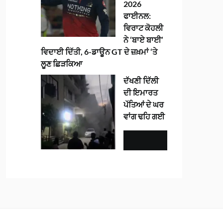
2026
ਫਾਈਨਲ:
ਵਿਰਾਟ ਕੋਹਲੀ
ਨੇ ‘ਬਾਏ ਬਾਈ’
ਵਿਦਾਈ ਦਿੱਤੀ, 6-ਡਾਊਨ GT ਦੇ ਜ਼ਖ਼ਮਾਂ ‘ਤੇ
ਲੂਣ ਛਿੜਕਿਆ
ਦੱਖਣੀ ਦਿੱਲੀ
ਦੀ ਇਮਾਰਤ
ਪੱਤਿਆਂ ਦੇ ਘਰ
ਵਾਂਗ ਢਹਿ ਗਈ