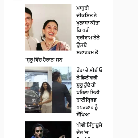
ਮਾਧੁਰੀ
ਦੀਕਸ਼ਿਤ ਨੇ
ਖੁਲਾਸਾ ਕੀਤਾ
ਕਿ ਪਤੀ
ਸ਼੍ਰੀਰਾਮ ਨੇਨੇ
ਉਸਦੇ
ਸਟਾਰਡਮ ਤੋਂ
‘ਸ਼ੁਰੂ ਵਿੱਚ ਹੈਰਾਨ’ ਸਨ
ਹੌਂਡਾ ਦੇ ਸੀਈਓ
ਨੇ ਡਿਲੀਵਰੀ
ਸ਼ੁਰੂ ਹੁੰਦੇ ਹੀ
ਪਹਿਲਾ ਸਿਟੀ
ਹਾਈਬ੍ਰਿਡ
ਖਪਤਕਾਰ ਨੂੰ
ਸੌਂਪਿਆ
ਪੀਵੀ ਸਿੰਧੂ ਦੂਜੇ
ਦੌਰ ‘ਚ