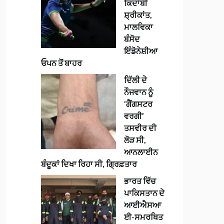
ਕਿਦਾਂਬੀ
ਸ਼੍ਰੀਕਾਂਤ,
ਮਾਲਵਿਕਾ
ਬੰਸੋਦ
ਇੰਡੋਨੇਸ਼ੀਆ
ਓਪਨ ਤੋਂ ਬਾਹਰ
ਦਿੱਲੀ ਦੇ
ਨੌਜਵਾਨ ਨੂੰ
‘ਗੈਂਗਸਟਰ
ਵਰਗੀ’
ਤਸਵੀਰ ਦੀ
ਲੋੜ ਸੀ,
ਆਨਲਾਈਨ
ਬੰਦੂਕਾਂ ਦਿਖਾ ਰਿਹਾ ਸੀ, ਗ੍ਰਿਫ਼ਤਾਰ
ਭਾਰਤ ਵਿੱਚ
ਪਾਕਿਸਤਾਨ ਦੇ
ਆਈਐਸਆ
ਈ-ਸਮਰਥਿਤ