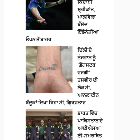
ਕਿਦਾਂਬੀ
ਸ਼੍ਰੀਕਾਂਤ,
ਮਾਲਵਿਕਾ
ਬੰਸੋਦ
ਇੰਡੋਨੇਸ਼ੀਆ
ਓਪਨ ਤੋਂ ਬਾਹਰ
ਦਿੱਲੀ ਦੇ
ਨੌਜਵਾਨ ਨੂੰ
‘ਗੈਂਗਸਟਰ
ਵਰਗੀ’
ਤਸਵੀਰ ਦੀ
ਲੋੜ ਸੀ,
ਆਨਲਾਈਨ
ਬੰਦੂਕਾਂ ਦਿਖਾ ਰਿਹਾ ਸੀ, ਗ੍ਰਿਫ਼ਤਾਰ
ਭਾਰਤ ਵਿੱਚ
ਪਾਕਿਸਤਾਨ ਦੇ
ਆਈਐਸਆ
ਈ-ਸਮਰਥਿਤ