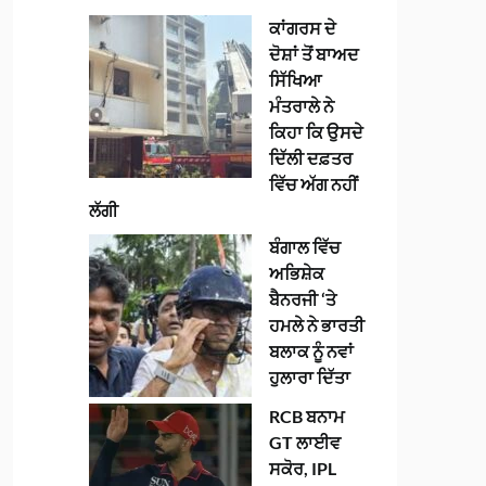
ਕਾਂਗਰਸ ਦੇ
ਦੋਸ਼ਾਂ ਤੋਂ ਬਾਅਦ
ਸਿੱਖਿਆ
ਮੰਤਰਾਲੇ ਨੇ
ਕਿਹਾ ਕਿ ਉਸਦੇ
ਦਿੱਲੀ ਦਫ਼ਤਰ
ਵਿੱਚ ਅੱਗ ਨਹੀਂ
ਲੱਗੀ
ਬੰਗਾਲ ਵਿੱਚ
ਅਭਿਸ਼ੇਕ
ਬੈਨਰਜੀ ‘ਤੇ
ਹਮਲੇ ਨੇ ਭਾਰਤੀ
ਬਲਾਕ ਨੂੰ ਨਵਾਂ
ਹੁਲਾਰਾ ਦਿੱਤਾ
RCB ਬਨਾਮ
GT ਲਾਈਵ
ਸਕੋਰ, IPL