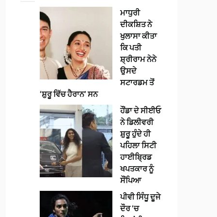
ਮਾਧੁਰੀ
ਦੀਕਸ਼ਿਤ ਨੇ
ਖੁਲਾਸਾ ਕੀਤਾ
ਕਿ ਪਤੀ
ਸ਼੍ਰੀਰਾਮ ਨੇਨੇ
ਉਸਦੇ
ਸਟਾਰਡਮ ਤੋਂ
‘ਸ਼ੁਰੂ ਵਿੱਚ ਹੈਰਾਨ’ ਸਨ
ਹੌਂਡਾ ਦੇ ਸੀਈਓ
ਨੇ ਡਿਲੀਵਰੀ
ਸ਼ੁਰੂ ਹੁੰਦੇ ਹੀ
ਪਹਿਲਾ ਸਿਟੀ
ਹਾਈਬ੍ਰਿਡ
ਖਪਤਕਾਰ ਨੂੰ
ਸੌਂਪਿਆ
ਪੀਵੀ ਸਿੰਧੂ ਦੂਜੇ
ਦੌਰ ‘ਚ