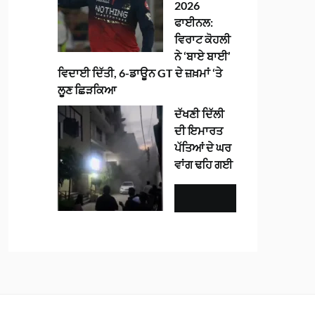
2026
ਫਾਈਨਲ:
ਵਿਰਾਟ ਕੋਹਲੀ
ਨੇ ‘ਬਾਏ ਬਾਈ’
ਵਿਦਾਈ ਦਿੱਤੀ, 6-ਡਾਊਨ GT ਦੇ ਜ਼ਖ਼ਮਾਂ ‘ਤੇ
ਲੂਣ ਛਿੜਕਿਆ
ਦੱਖਣੀ ਦਿੱਲੀ
ਦੀ ਇਮਾਰਤ
ਪੱਤਿਆਂ ਦੇ ਘਰ
ਵਾਂਗ ਢਹਿ ਗਈ