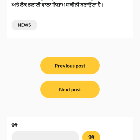
ਅਤੇ ਲੋਕ ਭਲਾਈ ਵਾਲਾ ਨਿਜ਼ਾਮ ਯਕੀਨੀ ਬਣਾਉਣਾ ਹੈ।
NEWS
ਸੰਪਾਦਨਾ
ਨੈਵੀਗੇਸ਼ਨ
Previous post
Next post
ਖੋਜੋ
ਖੋਜੋ