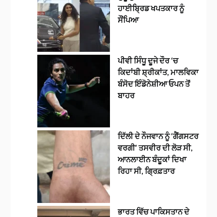
ਹਾਈਬ੍ਰਿਡ ਖਪਤਕਾਰ ਨੂੰ
ਸੌਂਪਿਆ
ਪੀਵੀ ਸਿੰਧੂ ਦੂਜੇ ਦੌਰ ‘ਚ
ਕਿਦਾਂਬੀ ਸ਼੍ਰੀਕਾਂਤ, ਮਾਲਵਿਕਾ
ਬੰਸੋਦ ਇੰਡੋਨੇਸ਼ੀਆ ਓਪਨ ਤੋਂ
ਬਾਹਰ
ਦਿੱਲੀ ਦੇ ਨੌਜਵਾਨ ਨੂੰ ‘ਗੈਂਗਸਟਰ
ਵਰਗੀ’ ਤਸਵੀਰ ਦੀ ਲੋੜ ਸੀ,
ਆਨਲਾਈਨ ਬੰਦੂਕਾਂ ਦਿਖਾ
ਰਿਹਾ ਸੀ, ਗ੍ਰਿਫ਼ਤਾਰ
ਭਾਰਤ ਵਿੱਚ ਪਾਕਿਸਤਾਨ ਦੇ