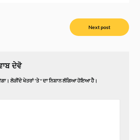
Next post
ਾਬ ਦੇਵੋ
ਵੇਗਾ।
ਲੋੜੀਂਦੇ ਖੇਤਰਾਂ 'ਤੇ
*
ਦਾ ਨਿਸ਼ਾਨ ਲੱਗਿਆ ਹੋਇਆ ਹੈ।