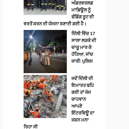
ਅੰਡਰਵਰਲਡ
ਮਾਡਿਊਲ ਨੂੰ
ਫੰਡਿੰਗ ਰੂਟ ਦੀ
ਵਰਤੋਂ ਕਰਨ ਦੀ ਯੋਜਨਾ ਬਣਾਈ ਗਈ ਹੈ।
ਦਿੱਲੀ ਵਿੱਚ 17
ਸਾਲਾ ਲੜਕੇ ਦੀ
ਚਾਕੂ ਮਾਰ ਕੇ
ਹੱਤਿਆ, ਜਾਂਚ
ਜਾਰੀ: ਪੁਲਿਸ
ਜਦੋਂ ਦਿੱਲੀ ਦੀ
ਇਮਾਰਤ ਢਹਿ
ਗਈ ਤਾਂ ਖੋਜ
ਚਾਹਵਾਨ
ਆਪਣੇ
ਇੰਟਰਵਿਊ ਦਾ
ਜਸ਼ਨ ਮਨਾ
ਰਿਹਾ ਸੀ