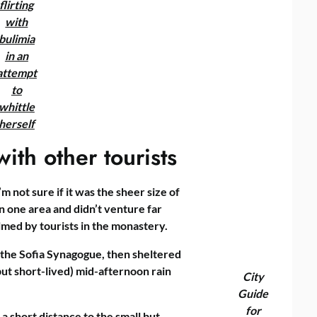
flirting
with
bulimia
in an
attempt
to
whittle
herself
ith other tourists
m not sure if it was the sheer size of
n one area and didn’t venture far
lmed by tourists in the monastery.
the Sofia Synagogue, then sheltered
but short-lived) mid-afternoon rain
City
Guide
for
a short distance to the small but