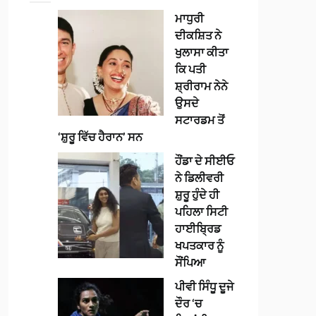
ਮਾਧੁਰੀ
ਦੀਕਸ਼ਿਤ ਨੇ
ਖੁਲਾਸਾ ਕੀਤਾ
ਕਿ ਪਤੀ
ਸ਼੍ਰੀਰਾਮ ਨੇਨੇ
ਉਸਦੇ
ਸਟਾਰਡਮ ਤੋਂ
‘ਸ਼ੁਰੂ ਵਿੱਚ ਹੈਰਾਨ’ ਸਨ
ਹੌਂਡਾ ਦੇ ਸੀਈਓ
ਨੇ ਡਿਲੀਵਰੀ
ਸ਼ੁਰੂ ਹੁੰਦੇ ਹੀ
ਪਹਿਲਾ ਸਿਟੀ
ਹਾਈਬ੍ਰਿਡ
ਖਪਤਕਾਰ ਨੂੰ
ਸੌਂਪਿਆ
ਪੀਵੀ ਸਿੰਧੂ ਦੂਜੇ
ਦੌਰ ‘ਚ