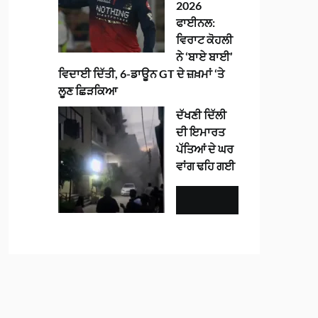
2026
ਫਾਈਨਲ:
ਵਿਰਾਟ ਕੋਹਲੀ
ਨੇ ‘ਬਾਏ ਬਾਈ’
ਵਿਦਾਈ ਦਿੱਤੀ, 6-ਡਾਊਨ GT ਦੇ ਜ਼ਖ਼ਮਾਂ ‘ਤੇ
ਲੂਣ ਛਿੜਕਿਆ
ਦੱਖਣੀ ਦਿੱਲੀ
ਦੀ ਇਮਾਰਤ
ਪੱਤਿਆਂ ਦੇ ਘਰ
ਵਾਂਗ ਢਹਿ ਗਈ