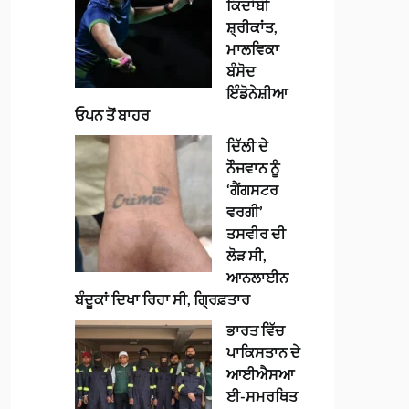
ਕਿਦਾਂਬੀ
ਸ਼੍ਰੀਕਾਂਤ,
ਮਾਲਵਿਕਾ
ਬੰਸੋਦ
ਇੰਡੋਨੇਸ਼ੀਆ
ਓਪਨ ਤੋਂ ਬਾਹਰ
ਦਿੱਲੀ ਦੇ
ਨੌਜਵਾਨ ਨੂੰ
‘ਗੈਂਗਸਟਰ
ਵਰਗੀ’
ਤਸਵੀਰ ਦੀ
ਲੋੜ ਸੀ,
ਆਨਲਾਈਨ
ਬੰਦੂਕਾਂ ਦਿਖਾ ਰਿਹਾ ਸੀ, ਗ੍ਰਿਫ਼ਤਾਰ
ਭਾਰਤ ਵਿੱਚ
ਪਾਕਿਸਤਾਨ ਦੇ
ਆਈਐਸਆ
ਈ-ਸਮਰਥਿਤ