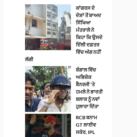
ਕਾਂਗਰਸ ਦੇ
ਦੋਸ਼ਾਂ ਤੋਂ ਬਾਅਦ
ਸਿੱਖਿਆ
ਮੰਤਰਾਲੇ ਨੇ
ਕਿਹਾ ਕਿ ਉਸਦੇ
ਦਿੱਲੀ ਦਫ਼ਤਰ
ਵਿੱਚ ਅੱਗ ਨਹੀਂ
ਲੱਗੀ
ਬੰਗਾਲ ਵਿੱਚ
ਅਭਿਸ਼ੇਕ
ਬੈਨਰਜੀ ‘ਤੇ
ਹਮਲੇ ਨੇ ਭਾਰਤੀ
ਬਲਾਕ ਨੂੰ ਨਵਾਂ
ਹੁਲਾਰਾ ਦਿੱਤਾ
RCB ਬਨਾਮ
GT ਲਾਈਵ
ਸਕੋਰ, IPL