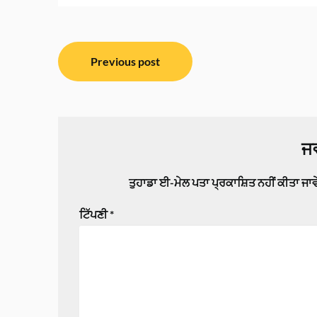
ਸੰਪਾਦਨਾ
Previous post
ਨੈਵੀਗੇਸ਼ਨ
ਜਵ
ਤੁਹਾਡਾ ਈ-ਮੇਲ ਪਤਾ ਪ੍ਰਕਾਸ਼ਿਤ ਨਹੀਂ ਕੀਤਾ ਜਾ
ਟਿੱਪਣੀ
*