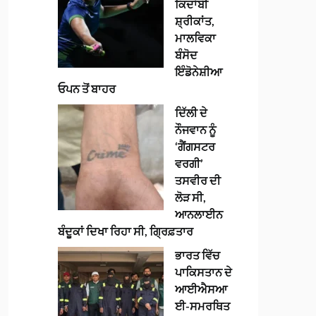
ਕਿਦਾਂਬੀ
ਸ਼੍ਰੀਕਾਂਤ,
ਮਾਲਵਿਕਾ
ਬੰਸੋਦ
ਇੰਡੋਨੇਸ਼ੀਆ
ਓਪਨ ਤੋਂ ਬਾਹਰ
ਦਿੱਲੀ ਦੇ
ਨੌਜਵਾਨ ਨੂੰ
‘ਗੈਂਗਸਟਰ
ਵਰਗੀ’
ਤਸਵੀਰ ਦੀ
ਲੋੜ ਸੀ,
ਆਨਲਾਈਨ
ਬੰਦੂਕਾਂ ਦਿਖਾ ਰਿਹਾ ਸੀ, ਗ੍ਰਿਫ਼ਤਾਰ
ਭਾਰਤ ਵਿੱਚ
ਪਾਕਿਸਤਾਨ ਦੇ
ਆਈਐਸਆ
ਈ-ਸਮਰਥਿਤ