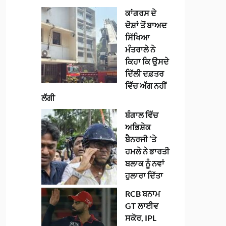
ਕਾਂਗਰਸ ਦੇ
ਦੋਸ਼ਾਂ ਤੋਂ ਬਾਅਦ
ਸਿੱਖਿਆ
ਮੰਤਰਾਲੇ ਨੇ
ਕਿਹਾ ਕਿ ਉਸਦੇ
ਦਿੱਲੀ ਦਫ਼ਤਰ
ਵਿੱਚ ਅੱਗ ਨਹੀਂ
ਲੱਗੀ
ਬੰਗਾਲ ਵਿੱਚ
ਅਭਿਸ਼ੇਕ
ਬੈਨਰਜੀ ‘ਤੇ
ਹਮਲੇ ਨੇ ਭਾਰਤੀ
ਬਲਾਕ ਨੂੰ ਨਵਾਂ
ਹੁਲਾਰਾ ਦਿੱਤਾ
RCB ਬਨਾਮ
GT ਲਾਈਵ
ਸਕੋਰ, IPL