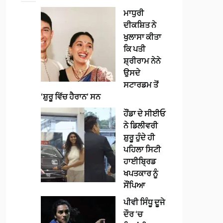
ਮਾਧੁਰੀ
ਦੀਕਸ਼ਿਤ ਨੇ
ਖੁਲਾਸਾ ਕੀਤਾ
ਕਿ ਪਤੀ
ਸ਼੍ਰੀਰਾਮ ਨੇਨੇ
ਉਸਦੇ
ਸਟਾਰਡਮ ਤੋਂ
‘ਸ਼ੁਰੂ ਵਿੱਚ ਹੈਰਾਨ’ ਸਨ
ਹੌਂਡਾ ਦੇ ਸੀਈਓ
ਨੇ ਡਿਲੀਵਰੀ
ਸ਼ੁਰੂ ਹੁੰਦੇ ਹੀ
ਪਹਿਲਾ ਸਿਟੀ
ਹਾਈਬ੍ਰਿਡ
ਖਪਤਕਾਰ ਨੂੰ
ਸੌਂਪਿਆ
ਪੀਵੀ ਸਿੰਧੂ ਦੂਜੇ
ਦੌਰ ‘ਚ