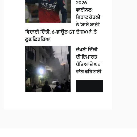
2026
ਫਾਈਨਲ:
ਵਿਰਾਟ ਕੋਹਲੀ
ਨੇ ‘ਬਾਏ ਬਾਈ’
ਵਿਦਾਈ ਦਿੱਤੀ, 6-ਡਾਊਨ GT ਦੇ ਜ਼ਖ਼ਮਾਂ ‘ਤੇ
ਲੂਣ ਛਿੜਕਿਆ
ਦੱਖਣੀ ਦਿੱਲੀ
ਦੀ ਇਮਾਰਤ
ਪੱਤਿਆਂ ਦੇ ਘਰ
ਵਾਂਗ ਢਹਿ ਗਈ