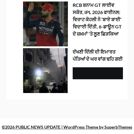
RCB ਬਨਾਮ GT ਲਾਈਵ
ਸਕੋਰ, IPL 2026 ਫਾਈਨਲ:
ਵਿਰਾਟ ਕੋਹਲੀ ਨੇ ‘ਬਾਏ ਬਾਈ’
ਵਿਦਾਈ ਦਿੱਤੀ, 6-ਡਾਊਨ GT
ਦੇ ਜ਼ਖ਼ਮਾਂ ‘ਤੇ ਲੂਣ ਛਿੜਕਿਆ
ਦੱਖਣੀ ਦਿੱਲੀ ਦੀ ਇਮਾਰਤ
ਪੱਤਿਆਂ ਦੇ ਘਰ ਵਾਂਗ ਢਹਿ ਗਈ
©2026 PUBLIC NEWS UPDATE
| WordPress Theme by
SuperbThemes