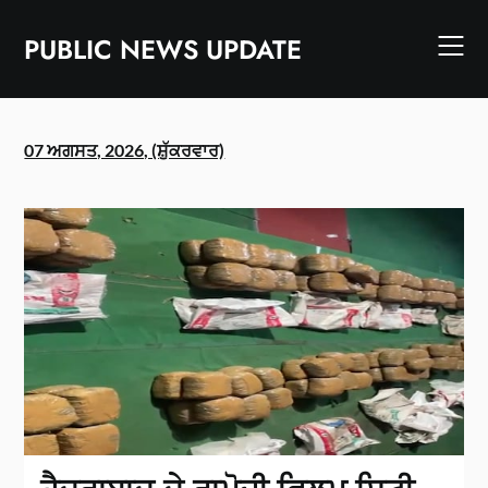
Skip
to
PUBLIC NEWS UPDATE
content
07 ਅਗਸਤ, 2026, (ਸ਼ੁੱਕਰਵਾਰ)