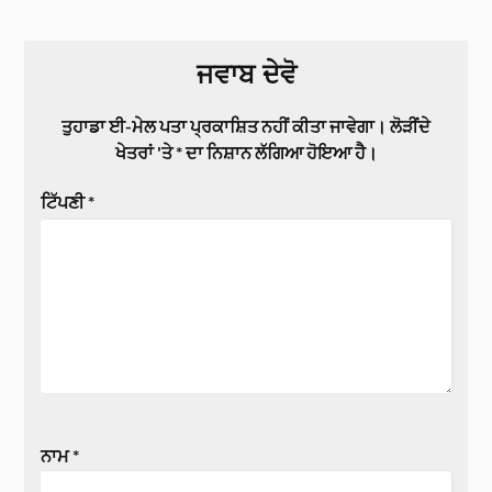
ਜਵਾਬ ਦੇਵੋ
ਤੁਹਾਡਾ ਈ-ਮੇਲ ਪਤਾ ਪ੍ਰਕਾਸ਼ਿਤ ਨਹੀਂ ਕੀਤਾ ਜਾਵੇਗਾ।
ਲੋੜੀਂਦੇ
ਖੇਤਰਾਂ 'ਤੇ
*
ਦਾ ਨਿਸ਼ਾਨ ਲੱਗਿਆ ਹੋਇਆ ਹੈ।
ਟਿੱਪਣੀ
*
ਨਾਮ
*