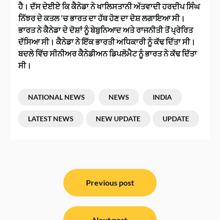
ਹੈ। ਦੱਸ ਦੇਈਏ ਕਿ ਕੈਨੇਡਾ ਨੇ ਖਾਲਿਸਤਾਨੀ ਅੱਤਵਾਦੀ ਹਰਦੀਪ ਸਿੰਘ
ਨਿੱਝਰ ਦੇ ਕਤਲ ‘ਚ ਭਾਰਤ ਦਾ ਹੱਥ ਹੋਣ ਦਾ ਦੋਸ਼ ਲਗਾਇਆ ਸੀ।
ਭਾਰਤ ਨੇ ਕੈਨੇਡਾ ਦੇ ਦੋਸ਼ਾਂ ਨੂੰ ਬੇਬੁਨਿਆਦ ਅਤੇ ਰਾਜਨੀਤੀ ਤੋਂ ਪ੍ਰੇਰਿਤ
ਦੱਸਿਆ ਸੀ। ਕੈਨੇਡਾ ਨੇ ਇੱਕ ਭਾਰਤੀ ਅਧਿਕਾਰੀ ਨੂੰ ਕੱਢ ਦਿੱਤਾ ਸੀ।
ਬਦਲੇ ਵਿੱਚ ਸੀਨੀਅਰ ਕੈਨੇਡੀਅਨ ਡਿਪਲੋਮੈਟ ਨੂੰ ਭਾਰਤ ਨੇ ਕੱਢ ਦਿੱਤਾ
ਸੀ।
NATIONAL NEWS
NEWS
INDIA
LATEST NEWS
NEW UPDATE
UPDATE
ਸੰਪਾਦਨਾ
ਨੈਵੀਗੇਸ਼ਨ
Previous post
Next post