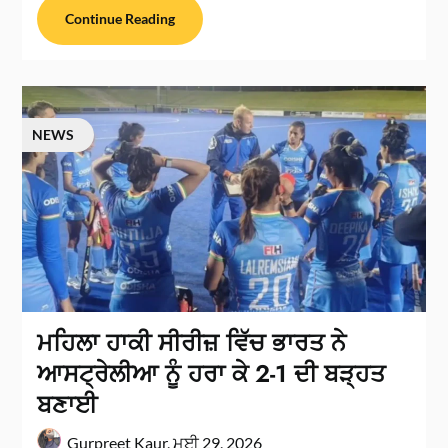
Continue Reading
NEWS
ਮਹਿਲਾ ਹਾਕੀ ਸੀਰੀਜ਼ ਵਿੱਚ ਭਾਰਤ ਨੇ
ਆਸਟ੍ਰੇਲੀਆ ਨੂੰ ਹਰਾ ਕੇ 2-1 ਦੀ ਬੜ੍ਹਤ
ਬਣਾਈ
Gurpreet Kaur,
ਮਈ 29, 2026