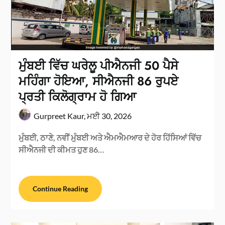
ਮੁੰਬਈ ਵਿੱਚ ਘਰੇਲੂ ਪੀਐਨਜੀ 50 ਪੈਸੇ
ਮਹਿੰਗਾ ਹੋਇਆ, ਸੀਐਨਜੀ 86 ਰੁਪਏ
ਪ੍ਰਤੀ ਕਿਲੋਗ੍ਰਾਮ ਹੋ ਗਿਆ
Gurpreet Kaur,
ਮਈ 30, 2026
ਮੁੰਬਈ, ਠਾਣੇ, ਨਵੀਂ ਮੁੰਬਈ ਅਤੇ ਐਮਐਮਆਰ ਦੇ ਹੋਰ ਹਿੱਸਿਆਂ ਵਿੱਚ
ਸੀਐਨਜੀ ਦੀ ਕੀਮਤ ਹੁਣ 86…
Continue Reading