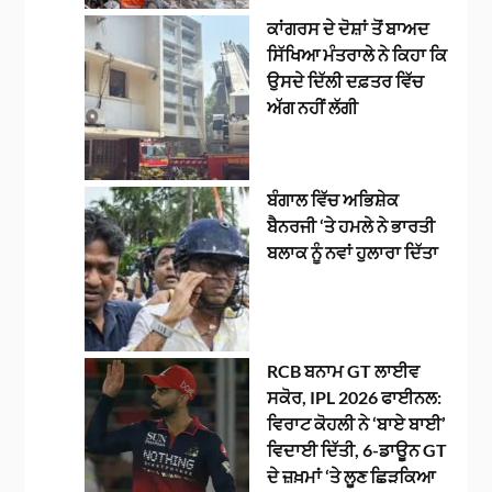
ਕਾਂਗਰਸ ਦੇ ਦੋਸ਼ਾਂ ਤੋਂ ਬਾਅਦ
ਸਿੱਖਿਆ ਮੰਤਰਾਲੇ ਨੇ ਕਿਹਾ ਕਿ
ਉਸਦੇ ਦਿੱਲੀ ਦਫ਼ਤਰ ਵਿੱਚ
ਅੱਗ ਨਹੀਂ ਲੱਗੀ
ਬੰਗਾਲ ਵਿੱਚ ਅਭਿਸ਼ੇਕ
ਬੈਨਰਜੀ ‘ਤੇ ਹਮਲੇ ਨੇ ਭਾਰਤੀ
ਬਲਾਕ ਨੂੰ ਨਵਾਂ ਹੁਲਾਰਾ ਦਿੱਤਾ
RCB ਬਨਾਮ GT ਲਾਈਵ
ਸਕੋਰ, IPL 2026 ਫਾਈਨਲ:
ਵਿਰਾਟ ਕੋਹਲੀ ਨੇ ‘ਬਾਏ ਬਾਈ’
ਵਿਦਾਈ ਦਿੱਤੀ, 6-ਡਾਊਨ GT
ਦੇ ਜ਼ਖ਼ਮਾਂ ‘ਤੇ ਲੂਣ ਛਿੜਕਿਆ