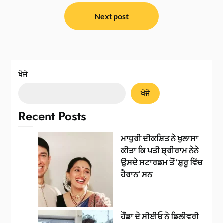
Next post
ਖੋਜੋ
ਖੋਜੋ
Recent Posts
ਮਾਧੁਰੀ ਦੀਕਸ਼ਿਤ ਨੇ ਖੁਲਾਸਾ
ਕੀਤਾ ਕਿ ਪਤੀ ਸ਼੍ਰੀਰਾਮ ਨੇਨੇ
ਉਸਦੇ ਸਟਾਰਡਮ ਤੋਂ ‘ਸ਼ੁਰੂ ਵਿੱਚ
ਹੈਰਾਨ’ ਸਨ
ਹੌਂਡਾ ਦੇ ਸੀਈਓ ਨੇ ਡਿਲੀਵਰੀ