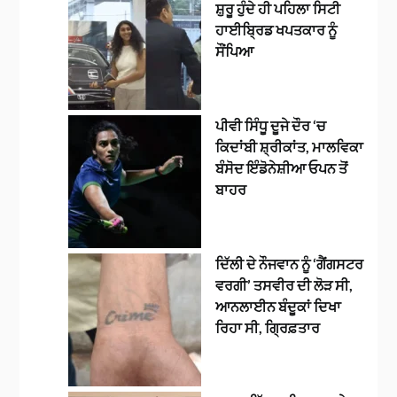
ਸ਼ੁਰੂ ਹੁੰਦੇ ਹੀ ਪਹਿਲਾ ਸਿਟੀ
ਹਾਈਬ੍ਰਿਡ ਖਪਤਕਾਰ ਨੂੰ
ਸੌਂਪਿਆ
ਪੀਵੀ ਸਿੰਧੂ ਦੂਜੇ ਦੌਰ ‘ਚ
ਕਿਦਾਂਬੀ ਸ਼੍ਰੀਕਾਂਤ, ਮਾਲਵਿਕਾ
ਬੰਸੋਦ ਇੰਡੋਨੇਸ਼ੀਆ ਓਪਨ ਤੋਂ
ਬਾਹਰ
ਦਿੱਲੀ ਦੇ ਨੌਜਵਾਨ ਨੂੰ ‘ਗੈਂਗਸਟਰ
ਵਰਗੀ’ ਤਸਵੀਰ ਦੀ ਲੋੜ ਸੀ,
ਆਨਲਾਈਨ ਬੰਦੂਕਾਂ ਦਿਖਾ
ਰਿਹਾ ਸੀ, ਗ੍ਰਿਫ਼ਤਾਰ