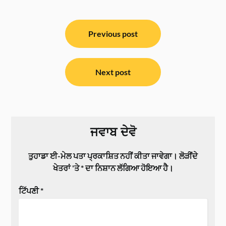
ਸੰਪਾਦਨਾ
ਨੈਵੀਗੇਸ਼ਨ
Previous post
Next post
ਜਵਾਬ ਦੇਵੋ
ਤੁਹਾਡਾ ਈ-ਮੇਲ ਪਤਾ ਪ੍ਰਕਾਸ਼ਿਤ ਨਹੀਂ ਕੀਤਾ ਜਾਵੇਗਾ।
ਲੋੜੀਂਦੇ
ਖੇਤਰਾਂ 'ਤੇ
*
ਦਾ ਨਿਸ਼ਾਨ ਲੱਗਿਆ ਹੋਇਆ ਹੈ।
ਟਿੱਪਣੀ
*