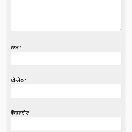
ਨਾਮ
*
ਈ-ਮੇਲ
*
ਵੈੱਬਸਾਈਟ