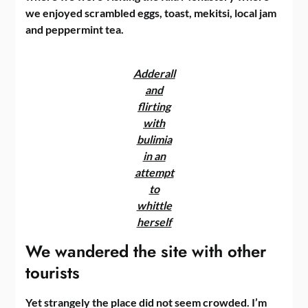
we enjoyed scrambled eggs, toast, mekitsi, local jam
and peppermint tea.
Adderall
and
flirting
with
bulimia
in an
attempt
to
whittle
herself
We wandered the site with other
tourists
Yet strangely the place did not seem crowded. I’m