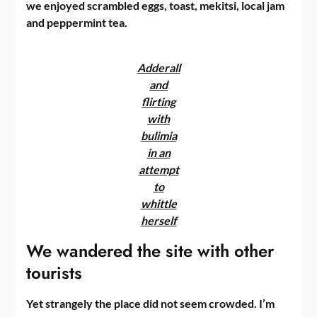
we enjoyed scrambled eggs, toast, mekitsi, local jam
and peppermint tea.
Adderall
and
flirting
with
bulimia
in an
attempt
to
whittle
herself
We wandered the site with other
tourists
Yet strangely the place did not seem crowded. I’m