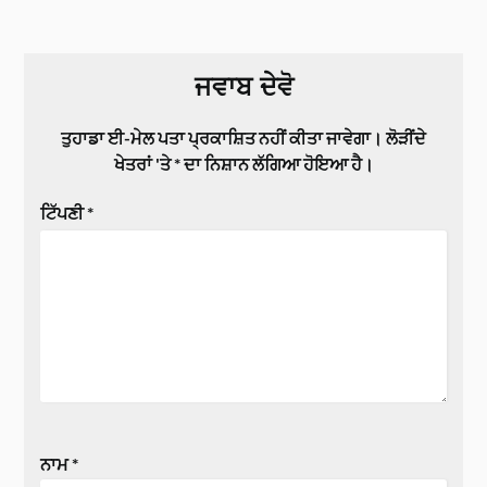
ਜਵਾਬ ਦੇਵੋ
ਤੁਹਾਡਾ ਈ-ਮੇਲ ਪਤਾ ਪ੍ਰਕਾਸ਼ਿਤ ਨਹੀਂ ਕੀਤਾ ਜਾਵੇਗਾ।
ਲੋੜੀਂਦੇ
ਖੇਤਰਾਂ 'ਤੇ
*
ਦਾ ਨਿਸ਼ਾਨ ਲੱਗਿਆ ਹੋਇਆ ਹੈ।
ਟਿੱਪਣੀ
*
ਨਾਮ
*