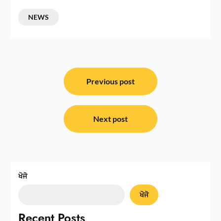
NEWS
ਸੰਪਾਦਨਾ
ਨੈਵੀਗੇਸ਼ਨ
Previous post
Next post
ਖੋਜੋ
ਖੋਜੋ
Recent Posts