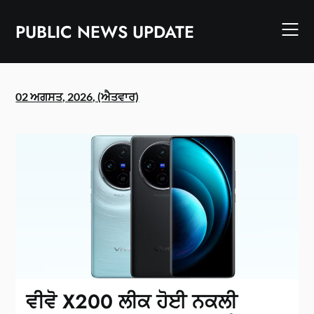
Skip
to
PUBLIC NEWS UPDATE
content
02 ਅਗਸਤ, 2026, (ਐਤਵਾਰ)
ਵੀਵੋ X200 ਲੀਕ ਹੋਈ ਨਕਲੀ