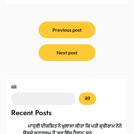
ਸੰਪਾਦਨਾ
ਨੈਵੀਗੇਸ਼ਨ
Previous post
Next post
ਖੋਜੋ
ਖੋਜੋ
Recent Posts
ਮਾਧੁਰੀ ਦੀਕਸ਼ਿਤ ਨੇ ਖੁਲਾਸਾ ਕੀਤਾ ਕਿ ਪਤੀ ਸ਼੍ਰੀਰਾਮ ਨੇਨੇ
ਉਸਦੇ ਸਟਾਰਡਮ ਤੋਂ ‘ਸ਼ੁਰੂ ਵਿੱਚ ਹੈਰਾਨ’ ਸਨ