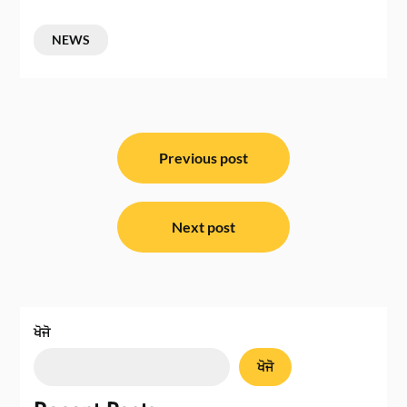
NEWS
ਸੰਪਾਦਨਾ
ਨੈਵੀਗੇਸ਼ਨ
Previous post
Next post
ਖੋਜੋ
ਖੋਜੋ