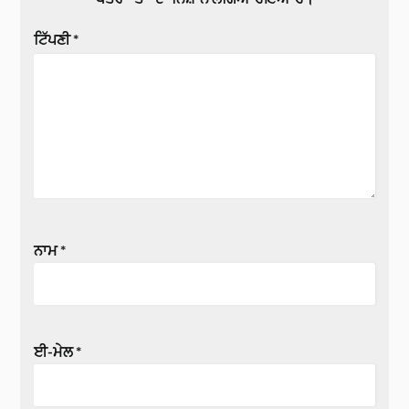
ਟਿੱਪਣੀ
*
ਨਾਮ
*
ਈ-ਮੇਲ
*