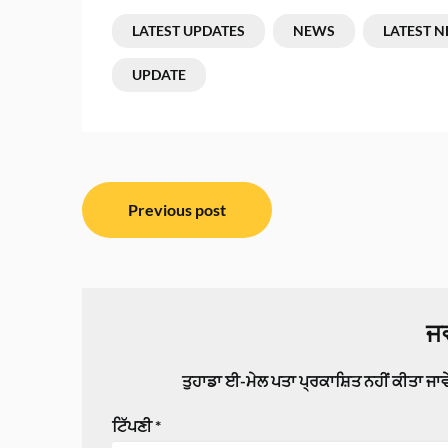
LATEST UPDATES
NEWS
LATEST 
UPDATE
ਸੰਪਾਦਨਾ
Previous post
ਨੈਵੀਗੇਸ਼ਨ
ਜਵ
ਤੁਹਾਡਾ ਈ-ਮੇਲ ਪਤਾ ਪ੍ਰਕਾਸ਼ਿਤ ਨਹੀਂ ਕੀਤਾ ਜਾ
ਟਿੱਪਣੀ
*