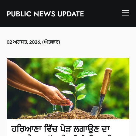
Skip
to
PUBLIC NEWS UPDATE
content
02 ਅਗਸਤ, 2026, (ਐਤਵਾਰ)
ਹਰਿਆਣਾ ਵਿੱਚ ਪੇੜ ਲਗਾਉਣ ਦਾ