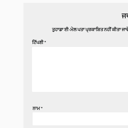
ਜਵ
ਤੁਹਾਡਾ ਈ-ਮੇਲ ਪਤਾ ਪ੍ਰਕਾਸ਼ਿਤ ਨਹੀਂ ਕੀਤਾ ਜਾ
ਟਿੱਪਣੀ
*
ਨਾਮ
*