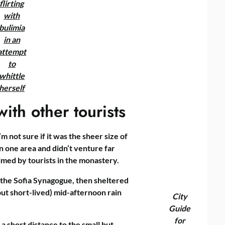
flirting
with
bulimia
in an
attempt
to
whittle
herself
ith other tourists
m not sure if it was the sheer size of
n one area and didn’t venture far
lmed by tourists in the monastery.
the Sofia Synagogue, then sheltered
but short-lived) mid-afternoon rain
City
Guide
for
a short distance to the small but