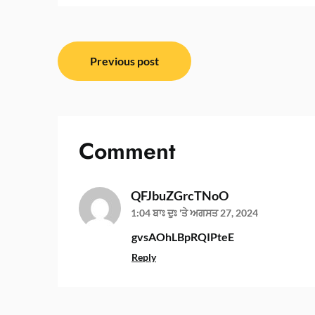
ਸੰਪਾਦਨਾ
Previous post
ਨੈਵੀਗੇਸ਼ਨ
Comment
QFJbuZGrcTNoO
1:04 ਬਾਃ ਦੁਃ 'ਤੇ ਅਗਸਤ 27, 2024
gvsAOhLBpRQIPteE
Reply