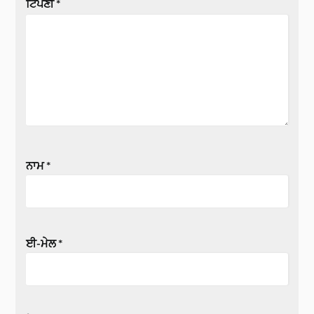
ਟਿੱਪਣੀ
*
ਨਾਮ
*
ਈ-ਮੇਲ
*