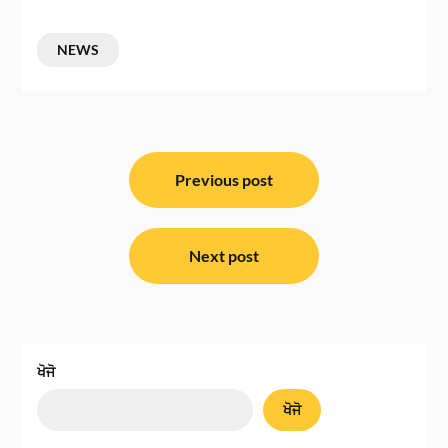
NEWS
ਸੰਪਾਦਨਾ
ਨੈਵੀਗੇਸ਼ਨ
Previous post
Next post
ਖੋਜੋ
ਖੋਜੋ