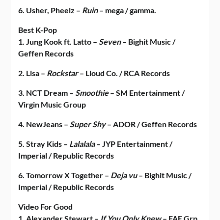
6. Usher, Pheelz –
Ruin
– mega / gamma.
Best K-Pop
1. Jung Kook ft. Latto –
Seven
– Bighit Music /
Geffen Records
2. Lisa –
Rockstar
– Lloud Co. / RCA Records
3. NCT Dream –
Smoothie
– SM Entertainment /
Virgin Music Group
4. NewJeans –
Super
Shy
– ADOR / Geffen Records
5. Stray Kids –
Lalalala
– JYP Entertainment /
Imperial / Republic Records
6. Tomorrow X Together –
Deja vu
– Bighit Music /
Imperial / Republic Records
Video For Good
1. Alexander Stewart –
If You Only Knew
– FAE Grp