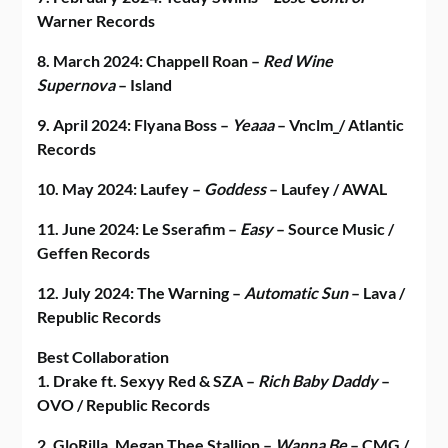
Warner Records
8. March 2024: Chappell Roan –
Red Wine
Supernova
– Island
9. April 2024: Flyana Boss –
Yeaaa
– Vnclm_/ Atlantic
Records
10. May 2024: Laufey –
Goddess
– Laufey / AWAL
11. June 2024: Le Sserafim –
Easy
– Source Music /
Geffen Records
12. July 2024: The Warning –
Automatic
Sun
– Lava /
Republic Records
Best Collaboration
1. Drake ft. Sexyy Red & SZA –
Rich Baby Daddy
–
OVO / Republic Records
2. GloRilla, Megan Thee Stallion –
Wanna Be
– CMG /