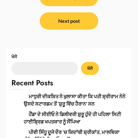
Next post
ਖੋਜੋ
ਖੋਜੋ
Recent Posts
ਮਾਧੁਰੀ ਦੀਕਸ਼ਿਤ ਨੇ ਖੁਲਾਸਾ ਕੀਤਾ ਕਿ ਪਤੀ ਸ਼੍ਰੀਰਾਮ ਨੇਨੇ
ਉਸਦੇ ਸਟਾਰਡਮ ਤੋਂ ‘ਸ਼ੁਰੂ ਵਿੱਚ ਹੈਰਾਨ’ ਸਨ
ਹੌਂਡਾ ਦੇ ਸੀਈਓ ਨੇ ਡਿਲੀਵਰੀ ਸ਼ੁਰੂ ਹੁੰਦੇ ਹੀ ਪਹਿਲਾ ਸਿਟੀ
ਹਾਈਬ੍ਰਿਡ ਖਪਤਕਾਰ ਨੂੰ ਸੌਂਪਿਆ
ਪੀਵੀ ਸਿੰਧੂ ਦੂਜੇ ਦੌਰ ‘ਚ ਕਿਦਾਂਬੀ ਸ਼੍ਰੀਕਾਂਤ, ਮਾਲਵਿਕਾ