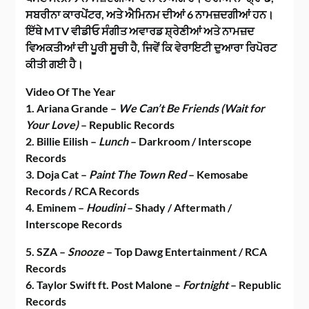
ਸਬਰੀਨਾ ਕਾਰਪੇਂਟਰ, ਅਤੇ ਐਮਿਨਮ ਦੀਆਂ 6 ਨਾਮਜ਼ਦਗੀਆਂ ਹਨ।
ਇੱਥੇ MTV ਵੀਡੀਓ ਸੰਗੀਤ ਅਵਾਰਡ ਸ਼੍ਰੇਣੀਆਂ ਅਤੇ ਨਾਮਜ਼ਦ
ਵਿਅਕਤੀਆਂ ਦੀ ਪੂਰੀ ਸੂਚੀ ਹੈ, ਜਿਵੇਂ ਕਿ ਵੇਰਾਇਟੀ ਦੁਆਰਾ ਰਿਪੋਰਟ
ਕੀਤੀ ਗਈ ਹੈ।
Video Of The Year
1. Ariana Grande –
We Can’t Be Friends (Wait for
Your Love)
– Republic Records
2. Billie Eilish –
Lunch
– Darkroom / Interscope
Records
3. Doja Cat –
Paint The Town Red
– Kemosabe
Records / RCA Records
4. Eminem –
Houdini
– Shady / Aftermath /
Interscope Records
5. SZA –
Snooze
– Top Dawg Entertainment / RCA
Records
6. Taylor Swift ft. Post Malone –
Fortnight
– Republic
Records