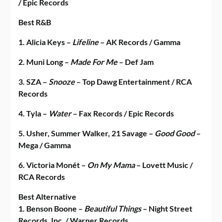
/ Epic Records
Best R&B
1. Alicia Keys –
Lifeline
– AK Records / Gamma
2. Muni Long –
Made For Me
– Def Jam
3. SZA –
Snooze
– Top Dawg Entertainment / RCA
Records
4. Tyla –
Water
– Fax Records / Epic Records
5. Usher, Summer Walker, 21 Savage –
Good Good
–
Mega / Gamma
6. Victoria Monét –
On My Mama
– Lovett Music /
RCA Records
Best Alternative
1. Benson Boone –
Beautiful Things
– Night Street
Records, Inc. / Warner Records