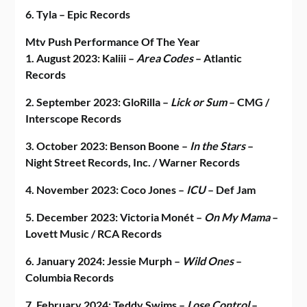
6. Tyla – Epic Records
Mtv Push Performance Of The Year
1. August 2023: Kaliii –
Area Codes
– Atlantic
Records
2. September 2023: GloRilla –
Lick or Sum
– CMG /
Interscope Records
3. October 2023: Benson Boone –
In the Stars
–
Night Street Records, Inc. / Warner Records
4. November 2023: Coco Jones –
ICU
– Def Jam
5. December 2023: Victoria Monét –
On My Mama
–
Lovett Music / RCA Records
6. January 2024: Jessie Murph –
Wild Ones
–
Columbia Records
7. February 2024: Teddy Swims –
Lose Control
–