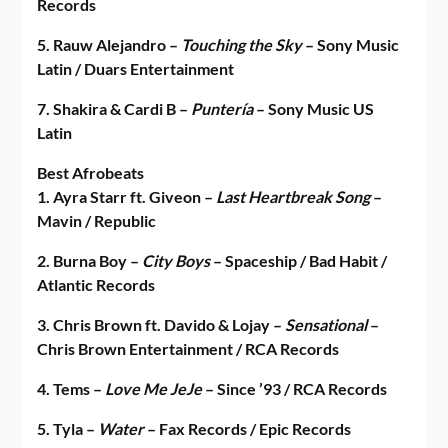
Records
5. Rauw Alejandro –
Touching the Sky
– Sony Music
Latin / Duars Entertainment
7. Shakira & Cardi B –
Puntería
– Sony Music US
Latin
Best Afrobeats
1. Ayra Starr ft. Giveon –
Last Heartbreak Song
–
Mavin / Republic
2. Burna Boy –
City Boys
– Spaceship / Bad Habit /
Atlantic Records
3. Chris Brown ft. Davido & Lojay –
Sensational
–
Chris Brown Entertainment / RCA Records
4. Tems –
Love Me JeJe
– Since ’93 / RCA Records
5. Tyla –
Water
– Fax Records / Epic Records