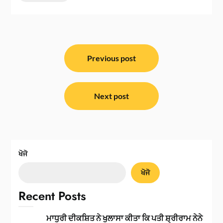
ਸੰਪਾਦਨਾ
ਨੈਵੀਗੇਸ਼ਨ
Previous post
Next post
ਖੋਜੋ
ਖੋਜੋ
Recent Posts
ਮਾਧੁਰੀ ਦੀਕਸ਼ਿਤ ਨੇ ਖੁਲਾਸਾ ਕੀਤਾ ਕਿ ਪਤੀ ਸ਼੍ਰੀਰਾਮ ਨੇਨੇ