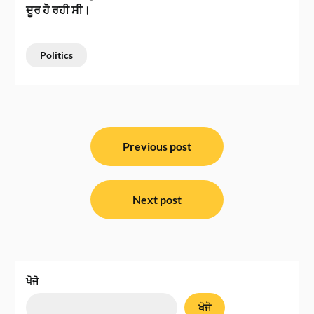
ਦੂਰ ਹੋ ਰਹੀ ਸੀ।
Politics
ਸੰਪਾਦਨਾ
ਨੈਵੀਗੇਸ਼ਨ
Previous post
Next post
ਖੋਜੋ
ਖੋਜੋ