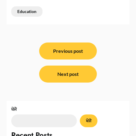
Education
ਸੰਪਾਦਨਾ
ਨੈਵੀਗੇਸ਼ਨ
Previous post
Next post
ਖੋਜੋ
ਖੋਜੋ
Recent Posts