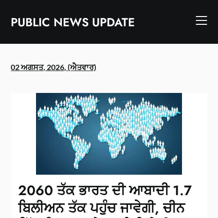
Skip
to
PUBLIC NEWS UPDATE
content
02 ਅਗਸਤ, 2026, (ਐਤਵਾਰ)
2060 ਤੱਕ ਭਾਰਤ ਦੀ ਆਬਾਦੀ 1.7
ਬਿਲੀਅਨ ਤੱਕ ਪਹੁੰਚ ਜਾਵੇਗੀ, ਚੀਨ