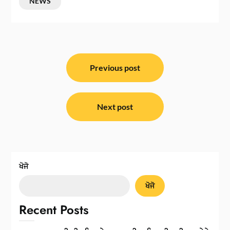
NEWS
ਸੰਪਾਦਨਾ
ਨੈਵੀਗੇਸ਼ਨ
Previous post
Next post
ਖੋਜੋ
ਖੋਜੋ
Recent Posts