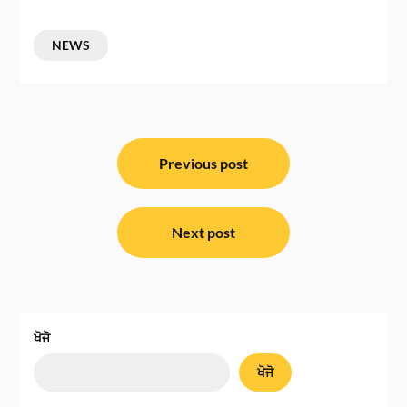
NEWS
ਸੰਪਾਦਨਾ
ਨੈਵੀਗੇਸ਼ਨ
Previous post
Next post
ਖੋਜੋ
ਖੋਜੋ