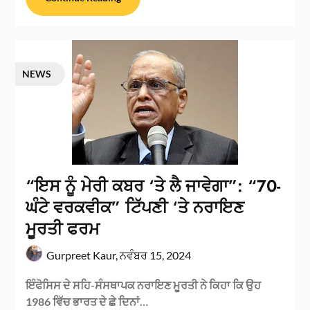
NEWS
“ਇਸ ਨੂੰ ਮੇਰੀ ਕਬਰ ‘ਤੇ ਲੈ ਜਾਵੇਗਾ”: “70-
ਘੰਟੇ ਵਰਕਵੀਕ” ਟਿੱਪਣੀ ‘ਤੇ ਨਰਾਇਣ
ਮੂਰਤੀ ਫਰਮ
Gurpreet Kaur,
ਨਵੰਬਰ 15, 2024
ਇੰਫੋਸਿਸ ਦੇ ਸਹਿ-ਸੰਸਥਾਪਕ ਨਰਾਇਣ ਮੂਰਤੀ ਨੇ ਕਿਹਾ ਕਿ ਉਹ
1986 ਵਿੱਚ ਭਾਰਤ ਦੇ ਛੇ ਦਿਨਾਂ…