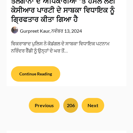
ਤੇਲੰਗਾਨਾ ਦੇ ਅਧਿਕਾਰੀਆਂ ‘ਤੇ ਹਮਲੇ ਲਈ
ਕੇਸੀਆਰ ਪਾਰਟੀ ਦੇ ਸਾਬਕਾ ਵਿਧਾਇਕ ਨੂੰ
ਗ੍ਰਿਫਤਾਰ ਕੀਤਾ ਗਿਆ ਹੈ
Gurpreet Kaur,
ਨਵੰਬਰ 13, 2024
ਵਿਕਰਾਬਾਦ ਪੁਲਿਸ ਨੇ ਕੋਡਂਗਲ ਦੇ ਸਾਬਕਾ ਵਿਧਾਇਕ ਪਟਨਾਮ
ਨਰਿੰਦਰ ਰੈੱਡੀ ਨੂੰ ਉਨ੍ਹਾਂ ਦੇ ਘਰ ਤੋਂ…
Continue Reading
Previous
206
Next