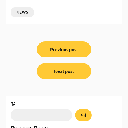
NEWS
ਸੰਪਾਦਨਾ
ਨੈਵੀਗੇਸ਼ਨ
Previous post
Next post
ਖੋਜੋ
ਖੋਜੋ