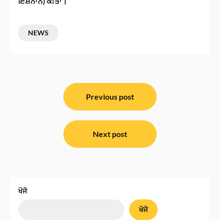
ਇਸ਼ਨਾਨ) ਕੀਤਾ।
NEWS
ਸੰਪਾਦਨਾ
ਨੈਵੀਗੇਸ਼ਨ
Previous post
Next post
ਖੋਜੋ
ਖੋਜੋ