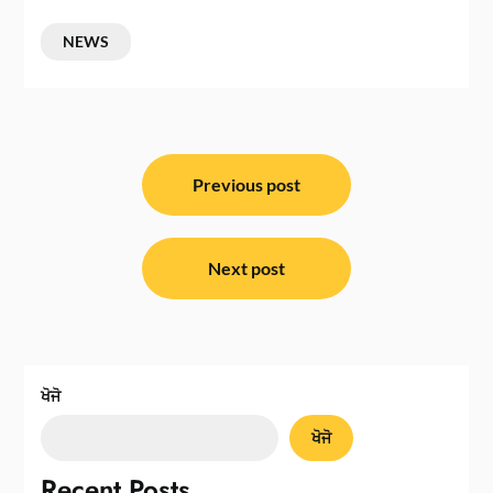
NEWS
ਸੰਪਾਦਨਾ
ਨੈਵੀਗੇਸ਼ਨ
Previous post
Next post
ਖੋਜੋ
ਖੋਜੋ
Recent Posts